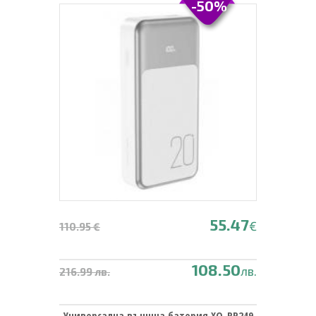
-50%
55.47
€
110.95 €
108.50
лв.
216.99 лв.
Универсална външна батерия XO-PR249