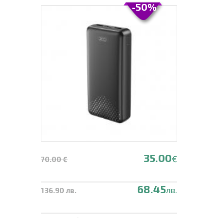
-50%
35.00
€
70.00 €
68.45
лв.
136.90 лв.