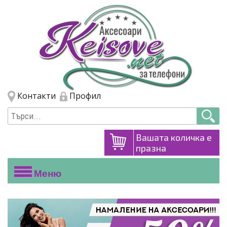
Премини към основното съдържание
Skip to navigation
Контакти
Профил
Вашата количка е
празна
Меню