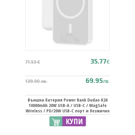
35.77
€
71.53 €
69.95
лв.
139.90 лв.
Външна батерия Power Bank Dudao K26
10000mAh 20W USB-A / USB-C / MagSafe
Wireless / PD/20W USB-C порт и безжично
зареждане с MagSafe / Magnetic
КУПИ
Wireless Charging Power Bank Dudao K26
10000mAh 20W USB-A / USB-C / MagSafe -
Бяла