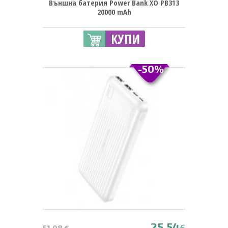
Външна батерия Power Bank XO PB313
20000 mAh
КУПИ
-50%
25.54
€