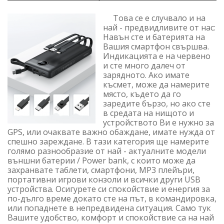
Това се е случвало и на
най - предвидливите от нас:
Навън сте и батерията на
Вашия смартфон свършва.
Индикацията е на червено
и сте много далеч от
зарядното. Ако имате
късмет, може да намерите
място, където да го
заредите бързо, но ако сте
в средата на нищото и
устройството Ви е нужно за
GPS, или очаквате важно обаждане, имате нужда от
спешно зареждане. В тази категория ще намерите
голямо разнообразие от най - актуалните модели
външни батерии / Power bank, с които може да
захранвате таблети, смартфони, MP3 плейъри,
портативни игрови конзоли и всички други USB
устройства. Осигурете си спокойствие и енергия за
по-дълго време докато сте на път, в командировка,
или попаднете в непредвидена ситуация. Само тук
Вашите удобство, комфорт и спокойствие са на най