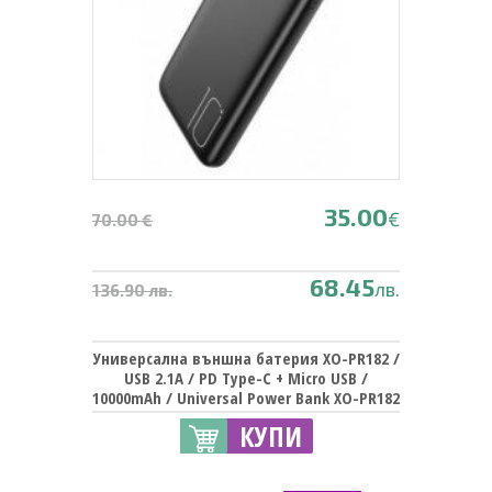
35.00
€
70.00 €
68.45
лв.
136.90 лв.
Универсална външна батерия XO-PR182 /
USB 2.1A / PD Type-C + Micro USB /
10000mAh / Universal Power Bank XO-PR182
/ USB 2.1A / PD Type-C + Micro USB /
КУПИ
10000mAh - черна