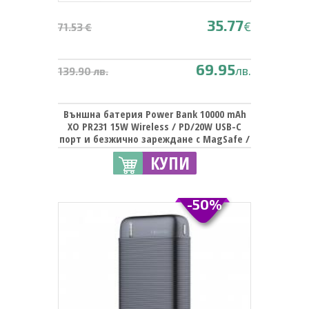
35.77
€
71.53 €
69.95
лв.
139.90 лв.
Външна батерия Power Bank 10000 mAh
XO PR231 15W Wireless / PD/20W USB-C
порт и безжично зареждане с MagSafe /
Magnetic Wireless Charging Power Bank
КУПИ
10000 mAh 20W - Бяла
-50%