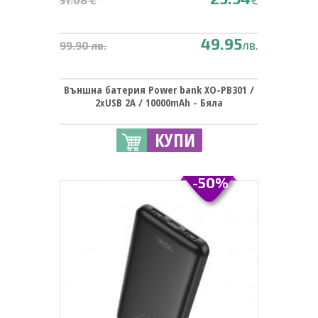
51.08 €
49.95
лв.
99.90 лв.
Външна батерия Power bank XO-PB301 /
2xUSB 2A / 10000mAh - Бяла
КУПИ
-50%