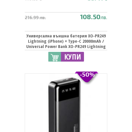
108.50
лв.
216.99 лв.
Универсална външна батерия XO-PR249
Lightning (iPhone) + Type-C 20000mAh /
Universal Power Bank XO-PR249 Lightning
(iPhone) + Type-C 20000mAh - черна
КУПИ
-50%