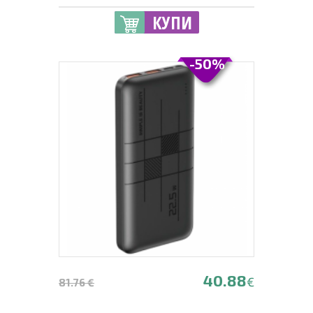
КУПИ
-50%
40.88
€
81.76 €