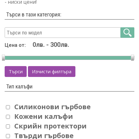
- ниски цени!
Търси в тази категория:
Цена от:
Търси
Изчисти филтъра
Тип калъфи
Силиконови гърбове
Кожени калъфи
Скрийн протектори
Твърди гърбове