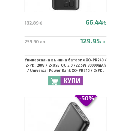
66.44
€
132.89 €
129.95
лв.
259.90 лв.
Универсална външна батерия XO-PR240 /
2xPD, 20W / 2xUSB QC 3.0 /22.5W 30000mAh
/ Universal Power Bank XO-PR240 / 2xPD,
20W / 2xUSB QC 3.0 /22.5W 30000mAh -
КУПИ
черна
-50%