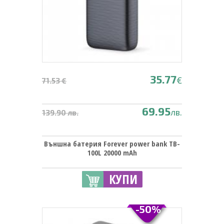
35.77
€
71.53 €
69.95
лв.
139.90 лв.
Външна батерия Forever power bank TB-
100L 20000 mAh
КУПИ
-50%