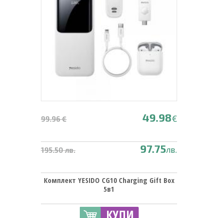
49.98
€
99.96 €
97.75
лв.
195.50 лв.
Комплект YESIDO CG10 Charging Gift Box
5в1
КУПИ