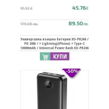
45.76
€
91.52 €
89.50
лв.
179.00 лв.
Универсална външна батерия XO-PR246 /
PD 20W / + Lightning(iPhone) + Type-C
10000mAh / Universal Power Bank XO-PR246
/ PD 20W / + Lightning(iPhone) + Type-C
КУПИ
10000mAh - черна
-50%