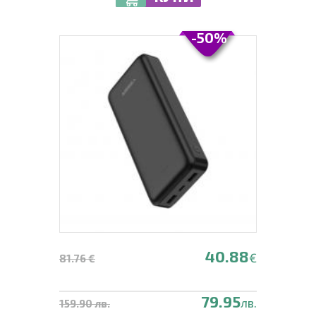
-50%
40.88
€
81.76 €
79.95
лв.
159.90 лв.