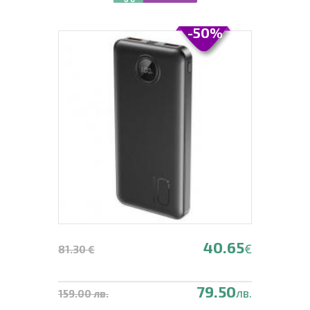
Type-C 30000mAh - черна
-50%
40.65
€
81.30 €
79.50
лв.
159.00 лв.