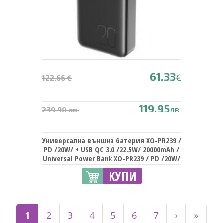
61.33
€
122.66 €
119.95
лв.
239.90 лв.
Универсална външна батерия XO-PR239 /
PD /20W/ + USB QC 3.0 /22.5W/ 20000mAh /
Universal Power Bank XO-PR239 / PD /20W/
+ USB QC 3.0 /22.5W/ 20000mAh - черна
КУПИ
1
2
3
4
5
6
7
›
»