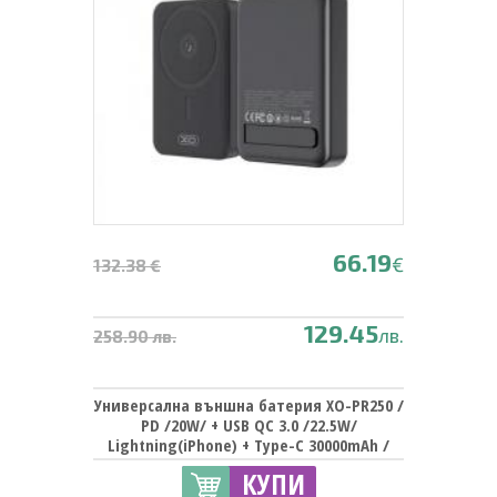
66.19
€
132.38 €
129.45
лв.
258.90 лв.
Универсална външна батерия XO-PR250 /
PD /20W/ + USB QC 3.0 /22.5W/
Lightning(iPhone) + Type-C 30000mAh /
Universal Power Bank XO-PR250 / PD /20W/
КУПИ
+ USB QC 3.0 /22.5W/ Lightning(iPhone) +