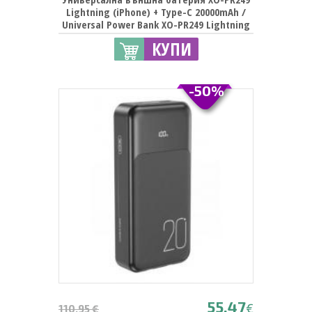
Lightning (iPhone) + Type-C 20000mAh /
Universal Power Bank XO-PR249 Lightning
(iPhone) + Type-C 20000mAh - бяла
КУПИ
-50%
55.47
€
110.95 €