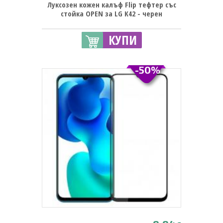
Луксозен кожен калъф Flip тефтер със
стойка OPEN за LG K42 - черен
КУПИ
-50%