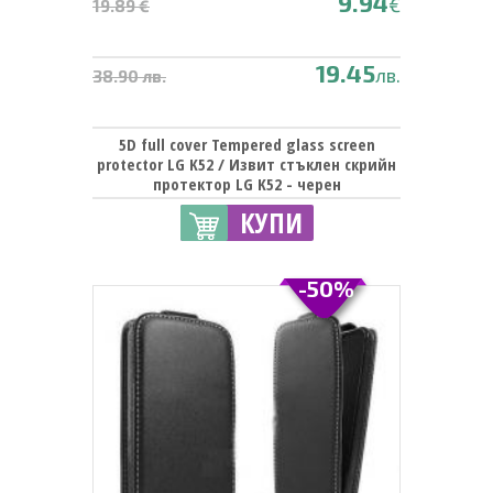
9.94
€
19.89 €
19.45
лв.
38.90 лв.
5D full cover Tempered glass screen
protector LG K52 / Извит стъклен скрийн
протектор LG K52 - черен
КУПИ
-50%