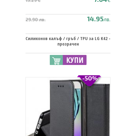
14.95
лв.
29.90 лв.
Силиконов калъф / гръб / TPU за LG K42 -
прозрачен
КУПИ
-50%