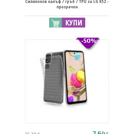
Силиконов калъф / гръб / TPU за LG K52 -
прозрачен
КУПИ
-50%
7.64
€
15.29 €