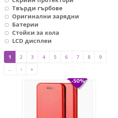
Твърди гърбове
Оригинални зарядни
Батерии
Стойки за кола
LCD дисплеи
1
2
3
4
5
6
7
8
9
…
›
»
-50%