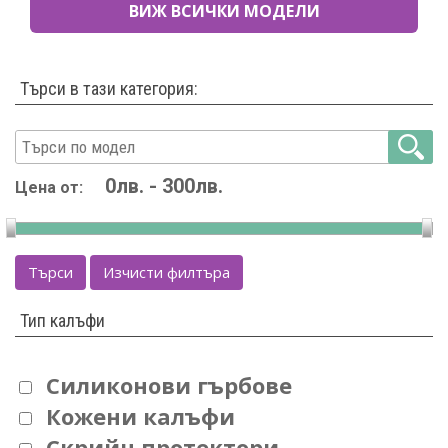
ВИЖ ВСИЧКИ МОДЕЛИ
Търси в тази категория:
Цена от:
Търси
Изчисти филтъра
Тип калъфи
Силиконови гърбове
Кожени калъфи
Скрийн протектори