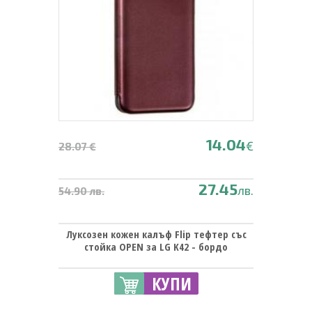
14.04
€
28.07 €
27.45
лв.
54.90 лв.
Луксозен кожен калъф Flip тефтер със
стойка OPEN за LG K42 - бордо
КУПИ