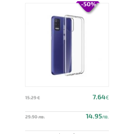
-50%
7.64
€
15.29 €
14.95
лв.
29.90 лв.