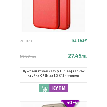
14.04
€
28.07 €
27.45
лв.
54.90 лв.
Луксозен кожен калъф Flip тефтер със
стойка OPEN за LG K42 - червен
КУПИ
-50%