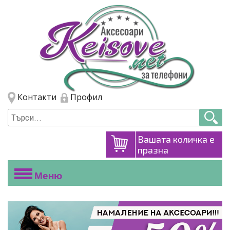
Премини към основното съдържание
Skip to navigation
Контакти
Профил
Вашата количка е
празна
Меню