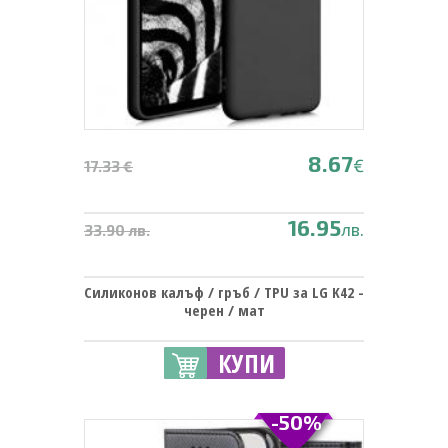
8.67
€
17.33 €
16.95
лв.
33.90 лв.
Силиконов калъф / гръб / TPU за LG K42 -
черен / мат
КУПИ
-50%