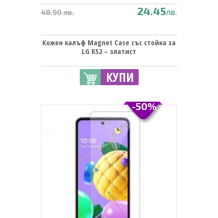
24.45
лв.
48.90 лв.
Кожен калъф Magnet Case със стойка за
LG K52 – златист
КУПИ
-50%