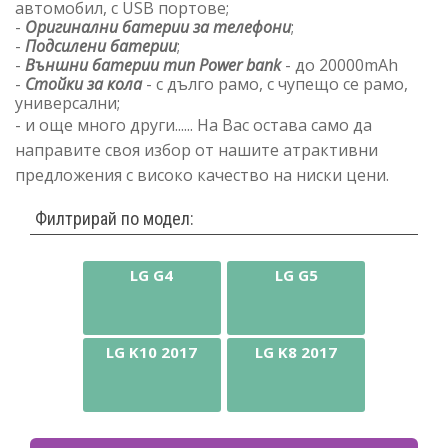
автомобил, с USB портове;
-
Оригинални батерии за телефони
;
-
Подсилени батерии
;
-
Външни батерии тип Power bank
- до 20000mAh
-
Стойки за кола
- с дълго рамо, с чупещо се рамо,
универсални;
- и още много други...... На Вас остава само да
направите своя избор от нашите атрактивни
предложения с високо качество на ниски цени.
Филтрирай по модел:
LG G4
LG G5
LG K10 2017
LG K8 2017