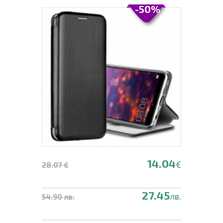
-50%
14.04
€
28.07 €
27.45
лв.
54.90 лв.