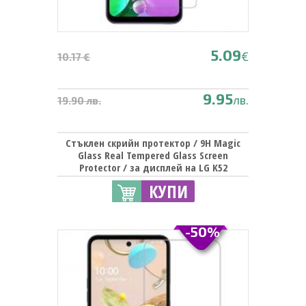
5.09
€
10.17 €
9.95
лв.
19.90 лв.
Стъклен скрийн протектор / 9H Magic
Glass Real Tempered Glass Screen
Protector / за дисплей на LG K52
КУПИ
-50%