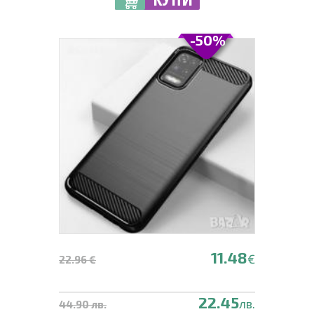
-50%
11.48
€
22.96 €
22.45
лв.
44.90 лв.