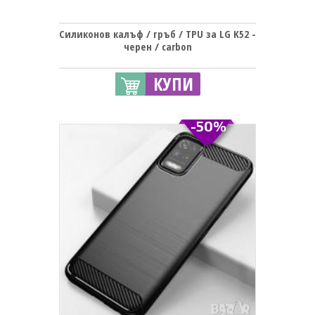
Силиконов калъф / гръб / TPU за LG K52 -
черен / carbon
КУПИ
-50%