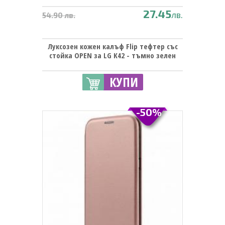
27.45
лв.
54.90 лв.
Луксозен кожен калъф Flip тефтер със
стойка OPEN за LG K42 - тъмно зелен
КУПИ
-50%