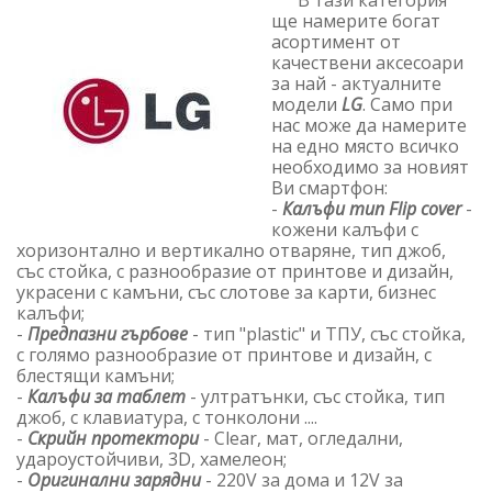
В тази категория
ще намерите богат
асортимент от
качествени аксесоари
за най - актуалните
модели
LG
. Само при
нас може да намерите
на едно място всичко
необходимо за новият
Ви смартфон:
-
Калъфи тип Flip cover
-
кожени калъфи с
хоризонтално и вертикално отваряне, тип джоб,
със стойка, с разнообразие от принтове и дизайн,
украсени с камъни, със слотове за карти, бизнес
калъфи;
-
Предпазни гърбове
- тип "plastic" и ТПУ, със стойка,
с голямо разнообразие от принтове и дизайн, с
блестящи камъни;
-
Калъфи за таблет
- ултратънки, със стойка, тип
джоб, с клавиатура, с тонколони ....
-
Скрийн протектори
- Clear, мат, огледални,
удароустойчиви, 3D, хамелеон;
-
Оригинални зарядни
- 220V за дома и 12V за