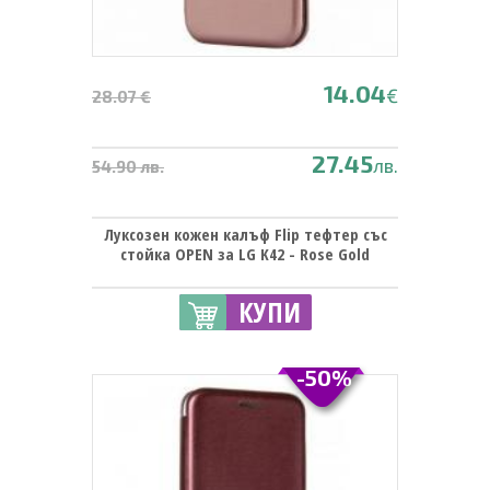
14.04
€
28.07 €
27.45
лв.
54.90 лв.
Луксозен кожен калъф Flip тефтер със
стойка OPEN за LG K42 - Rose Gold
КУПИ
-50%