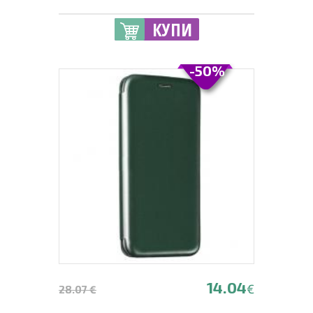
КУПИ
-50%
14.04
€
28.07 €