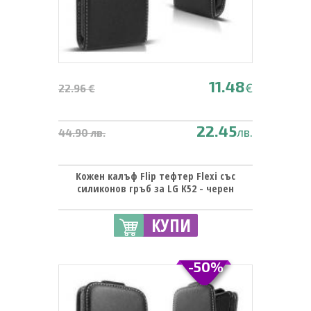
11.48
€
22.96 €
22.45
лв.
44.90 лв.
Кожен калъф Flip тефтер Flexi със
силиконов гръб за LG K52 - черен
КУПИ
-50%