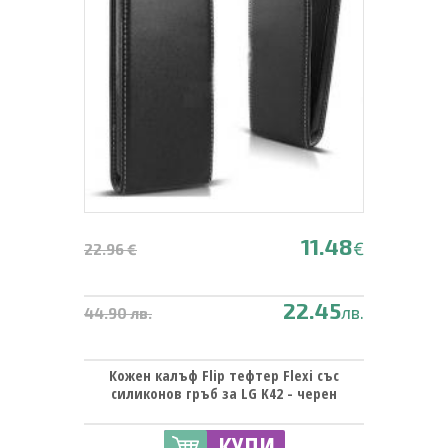
11.48
€
22.96 €
22.45
лв.
44.90 лв.
Кожен калъф Flip тефтер Flexi със
силиконов гръб за LG K42 - черен
КУПИ