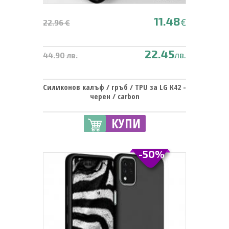
11.48
€
22.96 €
22.45
лв.
44.90 лв.
Силиконов калъф / гръб / TPU за LG K42 -
черен / carbon
КУПИ
-50%