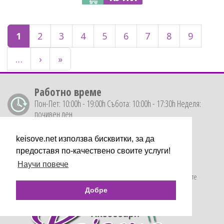
1
2
3
4
5
6
7
8
9
…
›
»
Работно време
Пон-Пет: 10:00h - 19:00h Събота: 10:00h - 17:30h Неделя:
почивен ден
Условия
keisove.net използва бисквитки, за да
предоставя по-качествено своите услуги!
Общи условия
GDPR Защита на личните данни
Доставка и срокове
Онлайн решаване на спорове
Научи повече
Връщане на продукти
Информация относно бисквитките
Добре