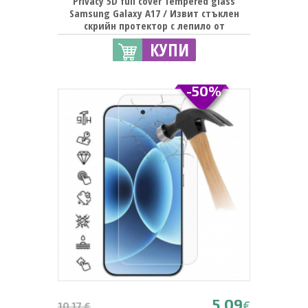
Privacy 5D full cover Tempered glass
Samsung Galaxy A17 / Извит стъклен
скрийн протектор с лепило от
вътрешната страна Samsung A17 - черен
КУПИ
/ прозрачен
-50%
5.09
€
10.17 €