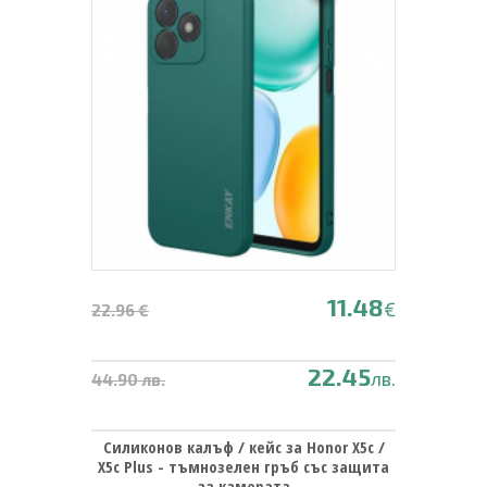
11.48
€
22.96 €
22.45
лв.
44.90 лв.
Силиконов калъф / кейс за Honor X5c /
X5c Plus - тъмнозелен гръб със защита
за камерата