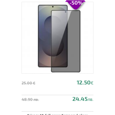
-50%
12.50
€
25.00 €
24.45
лв.
48.90 лв.