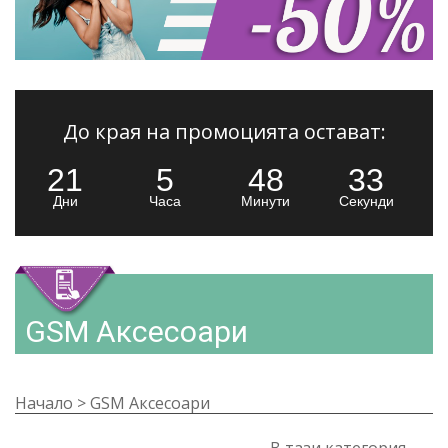
До края на промоцията остават:
21
5
48
32
Дни
Часа
Минути
Секунди
GSM Аксесоари
Начало
>
GSM Аксесоари