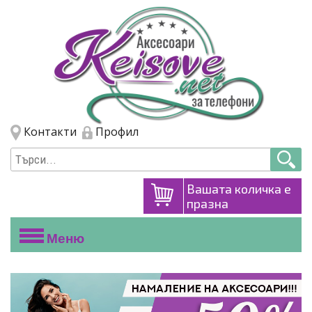
Премини към основното съдържание
Skip to navigation
Контакти
Профил
Вашата количка е
празна
Меню