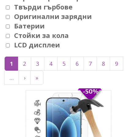
Твърди гърбове
Оригинални зарядни
Батерии
Стойки за кола
LCD дисплеи
1
2
3
4
5
6
7
8
9
…
›
»
-50%