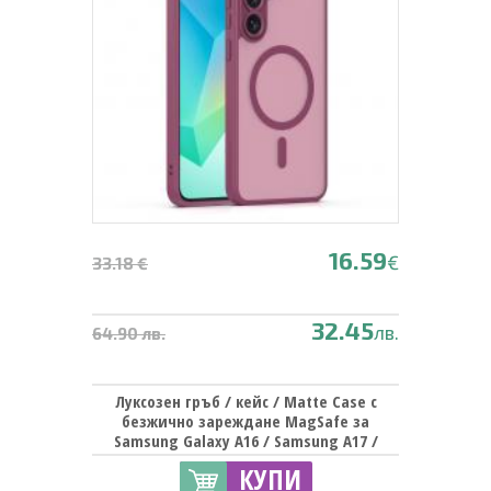
16.59
€
33.18 €
32.45
лв.
64.90 лв.
Луксозен гръб / кейс / Matte Case с
безжично зареждане MagSafe за
Samsung Galaxy A16 / Samsung A17 /
Samsung A26 - тъмнолилав
КУПИ