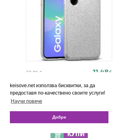
11.48
€
22.96 €
keisove.net използва бисквитки, за да
22.45
лв.
44.90 лв.
предоставя по-качествено своите услуги!
Научи повече
Силиконов калъф / гръб / кейс за
Samsung Galaxy A17 - сребрист / брокат
Добре
КУПИ