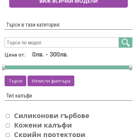
ВИЖ ВСИЧКИ МОДЕЛИ
Търси в тази категория:
Цена от:
Търси
Изчисти филтъра
Тип калъфи
Силиконови гърбове
Кожени калъфи
Скрийн протектори