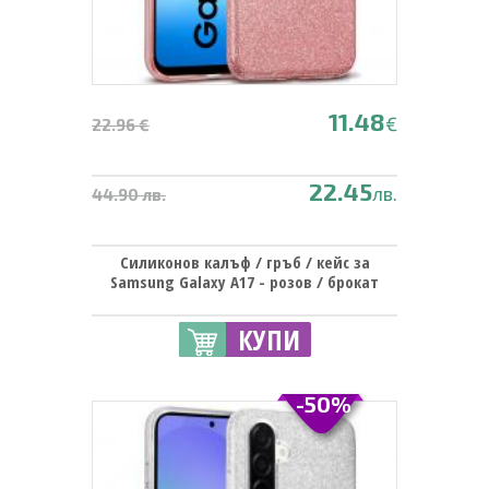
11.48
€
22.96 €
22.45
лв.
44.90 лв.
Силиконов калъф / гръб / кейс за
Samsung Galaxy A17 - розов / брокат
КУПИ
-50%