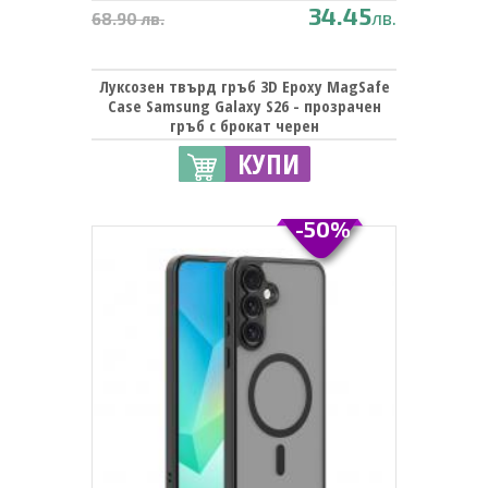
34.45
лв.
68.90 лв.
Луксозен твърд гръб 3D Epoxy MagSafe
Case Samsung Galaxy S26 - прозрачен
гръб с брокат черен
КУПИ
-50%