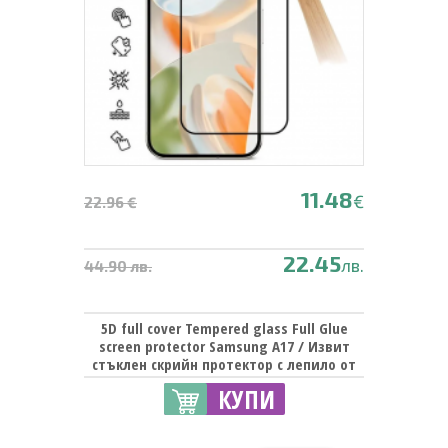
11.48
€
22.96 €
22.45
лв.
44.90 лв.
5D full cover Tempered glass Full Glue
screen protector Samsung A17 / Извит
стъклен скрийн протектор с лепило от
вътрешната страна за Samsung Galaxy
КУПИ
A17 - черен кант