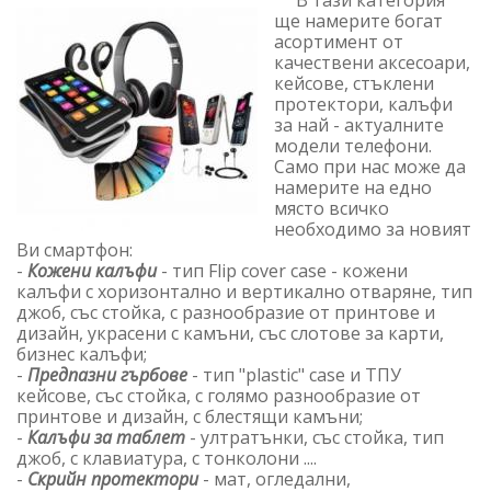
В тази категория
ще намерите богат
асортимент от
качествени аксесоари,
кейсове, стъклени
протектори, калъфи
за най - актуалните
модели телефони.
Само при нас може да
намерите на едно
място всичко
необходимо за новият
Ви смартфон:
-
Кожени калъфи
- тип Flip cover case - кожени
калъфи с хоризонтално и вертикално отваряне, тип
джоб, със стойка, с разнообразие от принтове и
дизайн, украсени с камъни, със слотове за карти,
бизнес калъфи;
-
Предпазни гърбове
- тип "plastic" case и ТПУ
кейсове, със стойка, с голямо разнообразие от
принтове и дизайн, с блестящи камъни;
-
Калъфи за таблет
- ултратънки, със стойка, тип
джоб, с клавиатура, с тонколони ....
-
Скрийн протектори
- мат, огледални,