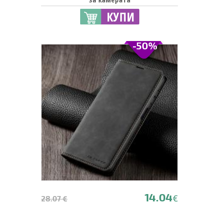
КУПИ
-50%
14.04
€
28.07 €