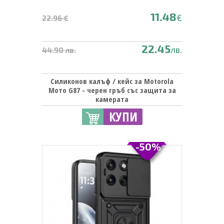
11.48
€
22.96 €
22.45
лв.
44.90 лв.
Силиконов калъф / кейс за Motorola
Мото G87 - черен гръб със защита за
камерата
КУПИ
-50%