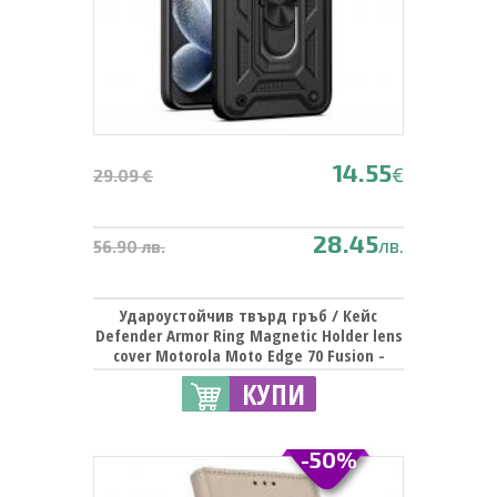
14.55
€
29.09 €
28.45
лв.
56.90 лв.
Удароустойчив твърд гръб / Кейс
Defender Armor Ring Magnetic Holder lens
cover Motorola Moto Edge 70 Fusion -
черен
КУПИ
-50%