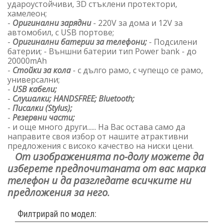
удароустойчиви, 3D стъклени протектори,
хамелеон;
-
Оригинални зарядни
- 220V за дома и 12V за
автомобил, с USB портове;
-
Оригинални батерии за телефони;
- Подсилени
батерии; - Външни батерии тип Power bank - до
20000mAh
-
Стойки за кола
- с дълго рамо, с чупещо се рамо,
универсални;
-
USB кабели;
-
Слушалки; HANDSFREE; Bluetooth;
-
Писалки (Stylus);
-
Резервни части;
- и още много други...... На Вас остава само да
направите своя избор от нашите атрактивни
предложения с високо качество на ниски цени.
От изображенията по-долу можете да
изберете предпочитаната от вас марка
телефон и да разгледате всичките ни
предложения за него
.
Филтрирай по модел: