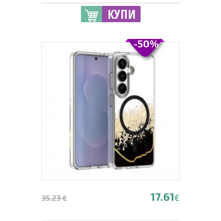
КУПИ
-50%
17.61
€
35.23 €