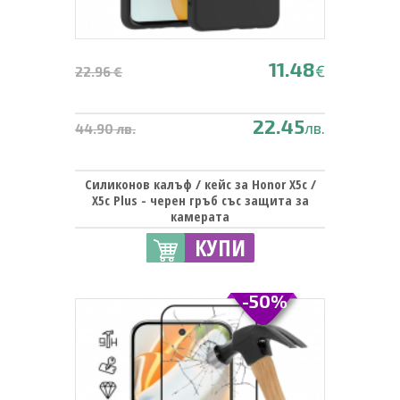
11.48
€
22.96 €
22.45
лв.
44.90 лв.
Силиконов калъф / кейс за Honor X5c /
X5c Plus - черен гръб със защита за
камерата
КУПИ
-50%