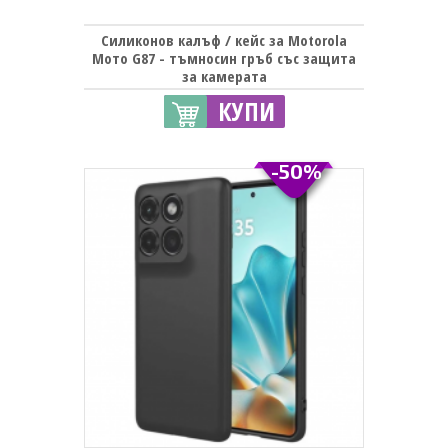
Силиконов калъф / кейс за Motorola
Мото G87 - тъмносин гръб със защита
за камерата
КУПИ
-50%