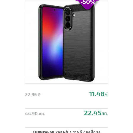
-50%
11.48
€
22.96 €
22.45
лв.
44.90 лв.
Силиконов калъф / гръб / кейс за