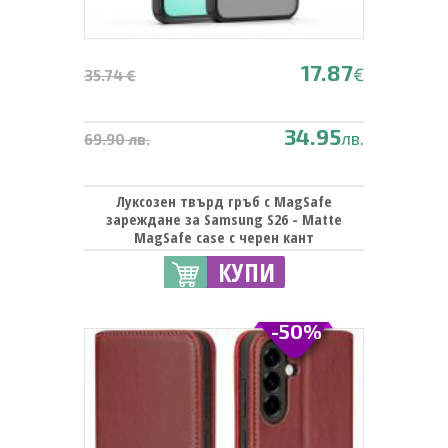
17.87
€
35.74 €
34.95
лв.
69.90 лв.
Луксозен твърд гръб с MagSafe
зареждане за Samsung S26 - Matte
MagSafe case с черен кант
КУПИ
-50%