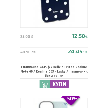
12.50
€
25.00 €
24.45
лв.
48.90 лв.
Силиконов калъф / кейс / TPU за Realme
Note 60 / Realme C63 - Lucky / тъмносин с
бели точки
КУПИ
-50%