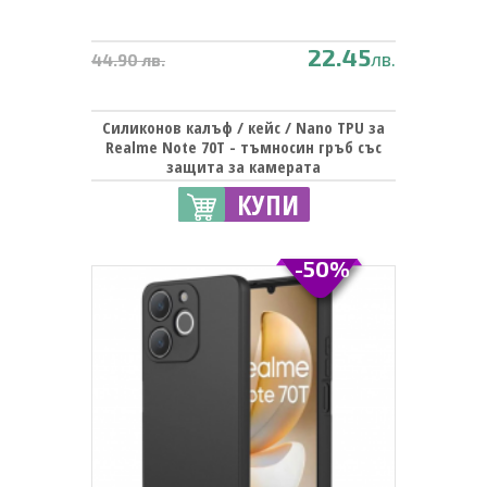
22.45
лв.
44.90 лв.
Силиконов калъф / кейс / Nano TPU за
Realme Note 70T - тъмносин гръб със
защита за камерата
КУПИ
-50%