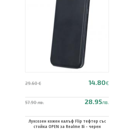
14.80
€
29.60 €
28.95
лв.
57.90 лв.
Луксозен кожен калъф Flip тефтер със
стойка OPEN за Realme 8i - черен