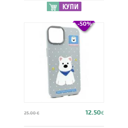
КУПИ
-50%
12.50
€
25.00 €