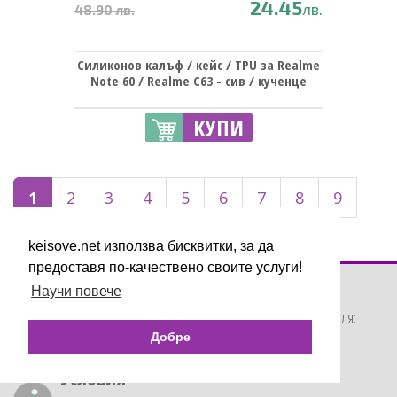
24.45
лв.
48.90 лв.
Силиконов калъф / кейс / TPU за Realme
Note 60 / Realme C63 - сив / кученце
КУПИ
1
2
3
4
5
6
7
8
9
›
»
keisove.net използва бисквитки, за да
предоставя по-качествено своите услуги!
Научи повече
Работно време
Пон-Пет: 10:00h - 19:00h Събота: 10:00h - 17:30h Неделя:
почивен ден
Добре
Условия