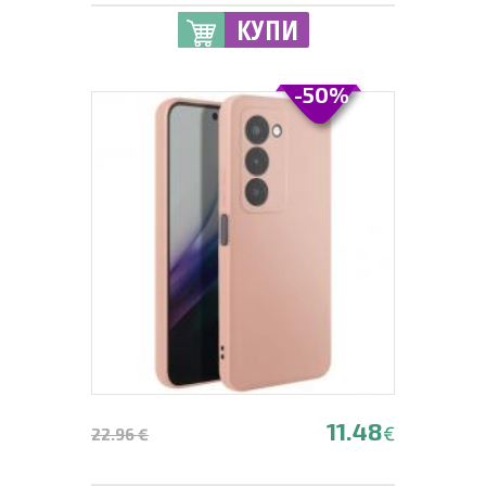
КУПИ
-50%
11.48
€
22.96 €