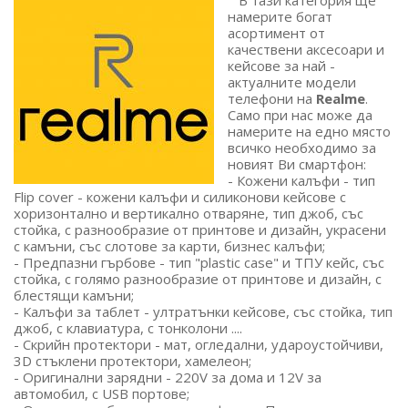
В тази категория ще
намерите богат
асортимент от
качествени аксесоари и
кейсове за най -
актуалните модели
телефони на
Realme
.
Само при нас може да
намерите на едно място
всичко необходимо за
новият Ви смартфон:
- Кожени калъфи - тип
Flip cover - кожени калъфи и силиконови кейсове с
хоризонтално и вертикално отваряне, тип джоб, със
стойка, с разнообразие от принтове и дизайн, украсени
с камъни, със слотове за карти, бизнес калъфи;
- Предпазни гърбове - тип "plastic case" и ТПУ кейс, със
стойка, с голямо разнообразие от принтове и дизайн, с
блестящи камъни;
- Калъфи за таблет - ултратънки кейсове, със стойка, тип
джоб, с клавиатура, с тонколони ....
- Скрийн протектори - мат, огледални, удароустойчиви,
3D стъклени протектори, хамелеон;
- Оригинални зарядни - 220V за дома и 12V за
автомобил, с USB портове;