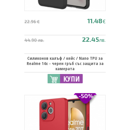
11.48
€
22.96 €
22.45
лв.
44.90 лв.
Силиконов калъф / кейс / Nano TPU за
Realme 14x - черен гръб със защита за
камерата
КУПИ
-50%