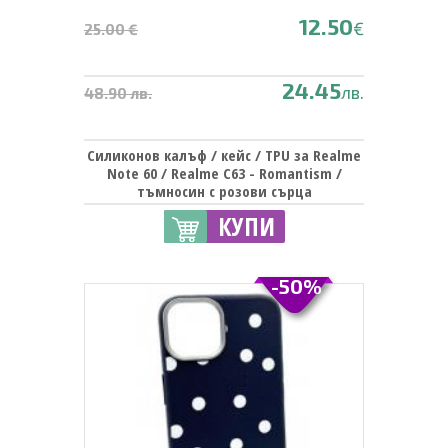
12.50
€
25.00 €
24.45
лв.
48.90 лв.
Силиконов калъф / кейс / TPU за Realme
Note 60 / Realme C63 - Romantism /
тъмносин с розови сърца
КУПИ
-50%