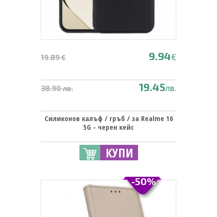
9.94
€
19.89 €
19.45
лв.
38.90 лв.
Силиконов калъф / гръб / за Realme 16
5G - черен кейс
КУПИ
-50%