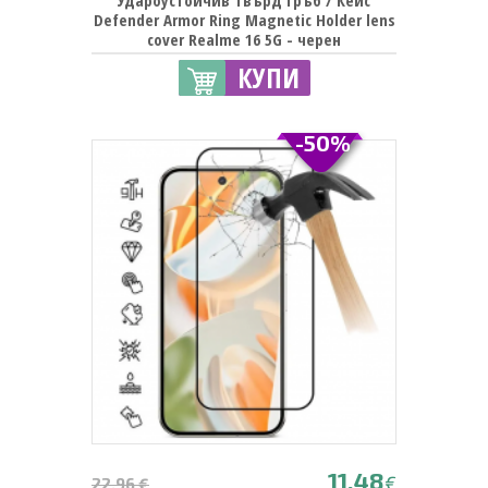
Удароустойчив твърд гръб / Кейс
Defender Armor Ring Magnetic Holder lens
cover Realme 16 5G - черен
КУПИ
-50%
11.48
€
22.96 €