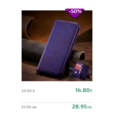
-50%
14.80
€
29.60 €
28.95
лв.
57.90 лв.