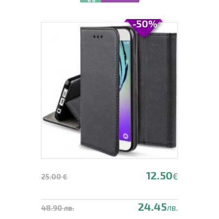
-50%
12.50
€
25.00 €
24.45
лв.
48.90 лв.