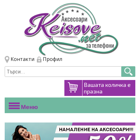
Премини към основното съдържание
Skip to navigation
Контакти
Профил
Вашата количка е
празна
Меню