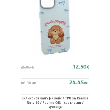
12.50
€
25.00 €
24.45
лв.
48.90 лв.
Силиконов калъф / кейс / TPU за Realme
Note 60 / Realme C63 - светлосин /
кученце