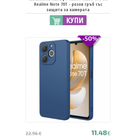
Realme Note 70T - розов гръб със
защита за камерата
КУПИ
-50%
11.48
€
22.96 €