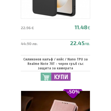
11.48
€
22.96 €
22.45
лв.
44.90 лв.
Силиконов калъф / кейс / Nano TPU за
Realme Note 70T - черен гръб със
защита за камерата
КУПИ
-50%