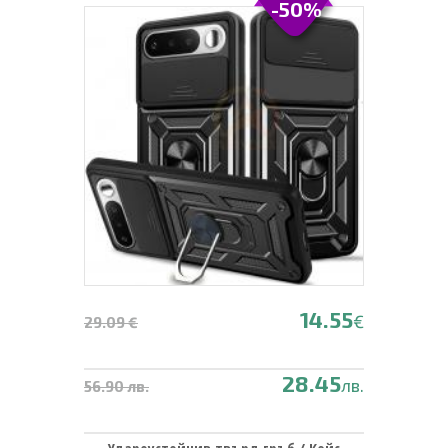
-50%
14.55
€
29.09 €
28.45
лв.
56.90 лв.