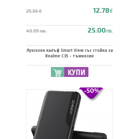
12.78
€
25.56 €
25.00
лв.
49.99 лв.
Луксозен калъф Smart View със стойка за
Realme C35 - тъмносин
КУПИ
-50%