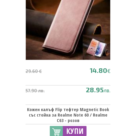
14.80
€
29.60 €
28.95
лв.
57.90 лв.
Кожен калъф Flip тефтер Magnetic Book
със стойка за Realme Note 60 / Realme
C63 - розов
КУПИ