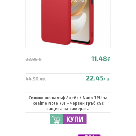
11.48
€
22.96 €
22.45
лв.
44.90 лв.
Силиконов калъф / кейс / Nano TPU за
Realme Note 70T - червен гръб със
защита за камерата
КУПИ