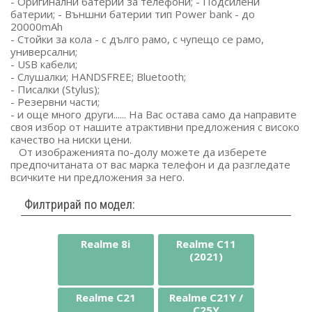
- Оригинални батерии за телефони; - Подсилени
батерии; - Външни батерии тип Power bank - до
20000mAh
- Стойки за кола - с дълго рамо, с чупещо се рамо,
универсални;
- USB кабели;
- Слушалки; HANDSFREE; Bluetooth;
- Писалки (Stylus);
- Резервни части;
- и още много други...... На Вас остава само да направите
своя избор от нашите атрактивни предложения с високо
качество на ниски цени.
От изображенията по-долу можете да изберете
предпочитаната от вас марка телефон и да разгледате
всичките ни предложения за него.
Филтрирай по модел:
Realme 8i
Realme C11
(2021)
Realme C21
Realme C21Y /
C25Y