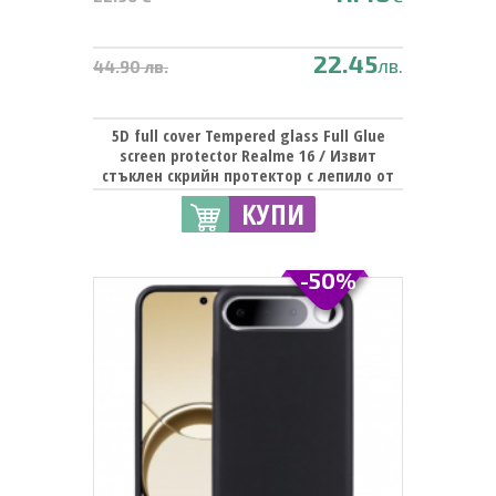
22.45
лв.
44.90 лв.
5D full cover Tempered glass Full Glue
screen protector Realme 16 / Извит
стъклен скрийн протектор с лепило от
вътрешната страна за Realme 16 - черен
КУПИ
кант
-50%