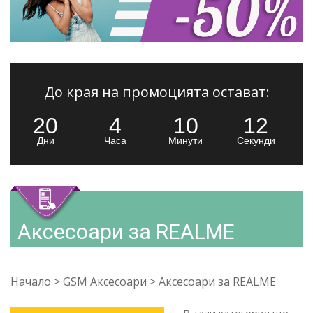
До края на промоцията остават:
20
4
10
11
Дни
Часа
Минути
Секунди
Аксесоари за REALME
Начало
>
GSM Аксесоари
>
Аксесоари за REALME