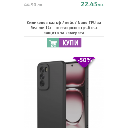
22.45
лв.
44.90 лв.
Силиконов калъф / кейс / Nano TPU за
Realme 14x - светлорозов гръб със
защита за камерата
КУПИ
-50%