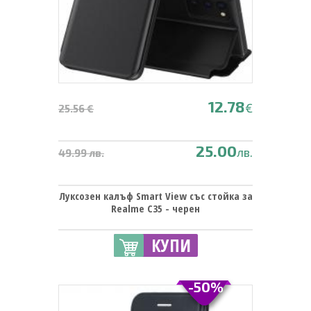
12.78
€
25.56 €
25.00
лв.
49.99 лв.
Луксозен калъф Smart View със стойка за
Realme C35 - черен
КУПИ
-50%