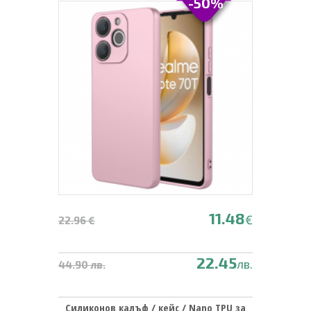
-50%
11.48
€
22.96 €
22.45
лв.
44.90 лв.
Силиконов калъф / кейс / Nano TPU за