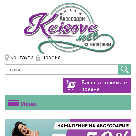
Премини към основното съдържание
Skip to navigation
Контакти
Профил
Вашата количка е
празна
Меню