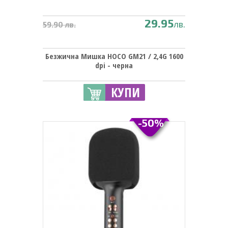
29.95
лв.
59.90 лв.
Безжична Мишка HOCO GM21 / 2,4G 1600
dpi - черна
КУПИ
-50%