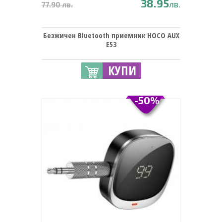
38.95
лв.
77.90 лв.
Безжичен Bluetooth приемник HOCO AUX
E53
КУПИ
-50%