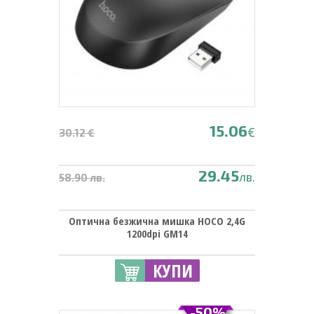
15.06
€
30.12 €
29.45
лв.
58.90 лв.
Оптична безжична мишка HOCO 2,4G
1200dpi GM14
КУПИ
-50%