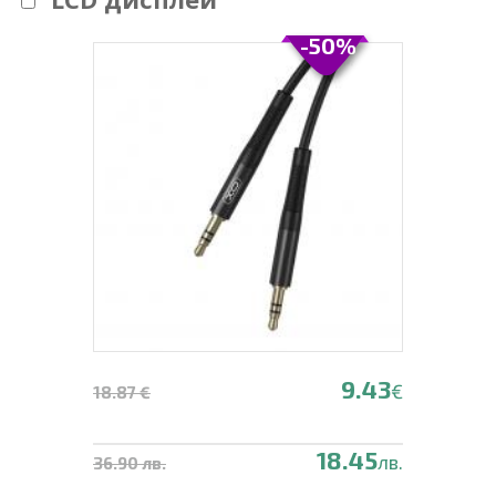
-50%
9.43
€
18.87 €
18.45
лв.
36.90 лв.