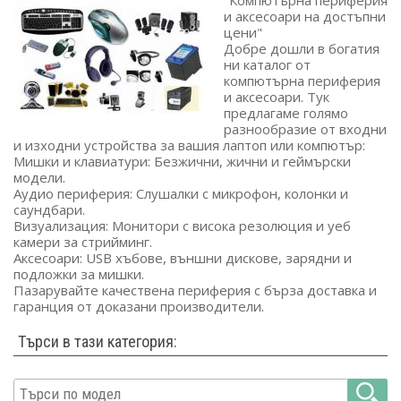
"Компютърна периферия
и аксесоари на достъпни
цени"
Добре дошли в богатия
ни каталог от
компютърна периферия
и аксесоари. Тук
предлагаме голямо
разнообразие от входни
и изходни устройства за вашия лаптоп или компютър:
Мишки и клавиатури: Безжични, жични и геймърски
модели.
Аудио периферия: Слушалки с микрофон, колонки и
саундбари.
Визуализация: Монитори с висока резолюция и уеб
камери за стрийминг.
Аксесоари: USB хъбове, външни дискове, зарядни и
подложки за мишки.
Пазарувайте качествена периферия с бърза доставка и
гаранция от доказани производители.
Търси в тази категория: