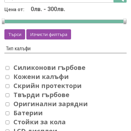
Цена от:
Търси
Изчисти филтъра
Тип калъфи
Силиконови гърбове
Кожени калъфи
Скрийн протектори
Твърди гърбове
Оригинални зарядни
Батерии
Стойки за кола
LCD дисплеи