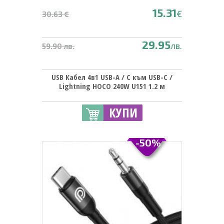
15.31
€
30.63 €
29.95
лв.
59.90 лв.
USB Кабел 4в1 USB-A / C към USB-C /
Lightning HOCO 240W U151 1.2 м
КУПИ
-50%