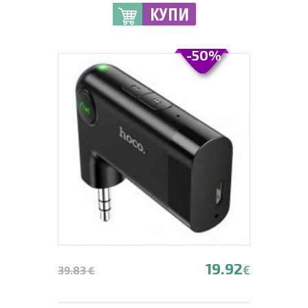
КУПИ
-50%
19.92
€
39.83 €