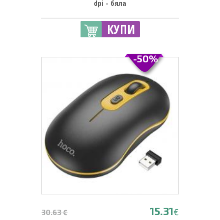
dpi - бяла
КУПИ
-50%
15.31
€
30.63 €