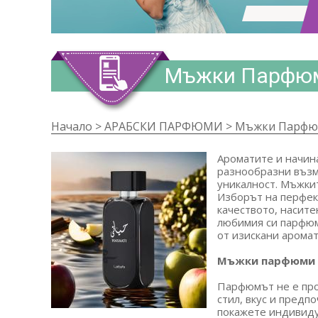
Мъжки Парфю
Начало
>
АРАБСКИ ПАРФЮМИ
>
Мъжки Парфю
Ароматите и начина
разнообразни възмо
уникалност. Мъжкит
Изборът на перфек
качеството, насите
любимия си парфюм.
от изискани аромат
Мъжки парфюми -
Парфюмът не е про
стил, вкус и предп
покажете индивиду