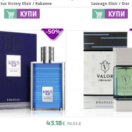
ctus Victory Elixir / Rabanne
Sauvage Elixir / Dior
КУПИ
КУПИ
-50%
43.18
€
70.51 €