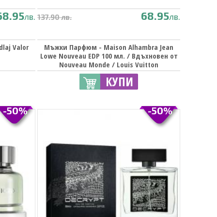
68.95
68.95
лв.
лв.
137.90 лв.
aj Valor
Мъжки Парфюм - Maison Alhambra Jean
Lowe Nouveau EDP 100 мл. / Вдъхновен от
Nouveau Monde / Louis Vuitton
КУПИ
-50%
-50%