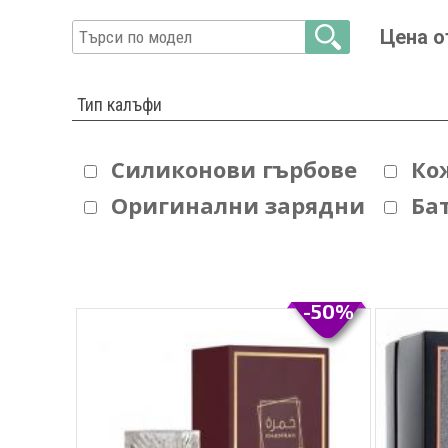
Цена о
Тип калъфи
Силиконови гърбове
Ко
Оригинални зарядни
Ба
-50%