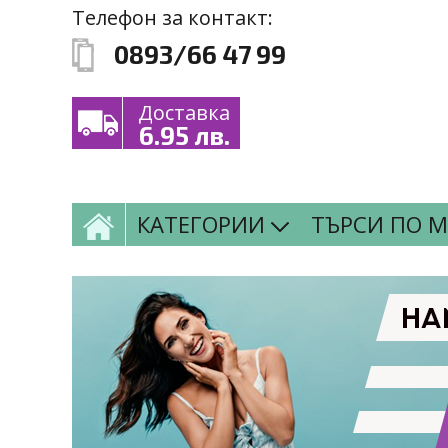
Премини към основното съдържание
Skip to navigation
Телефон за контакт:
0893/66 47 99
Доставка
6.95 лв.
КАТЕГОРИИ
ТЪРСИ ПО 