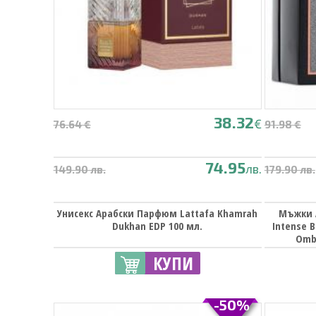
38.32
€
76.64 €
91.98 €
74.95
лв.
149.90 лв.
179.90 лв.
Унисекс Арабски Парфюм Lattafa Khamrah
Мъжки 
Dukhan EDP 100 мл.
Intense B
Omb
КУПИ
-50%