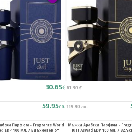
30.65
€
61.30 €
59.95
лв.
119.90 лв.
бски Парфюм - Fragrance World
Мъжки Арабски Парфюм - Fragr
raq EDP 100 мл. / Вдъхновен от
Just Aswad EDP 100 мл. / Вдъх