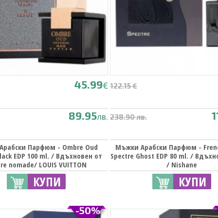
45.99
€
122.15 €
89.95
1
лв.
238.90 лв.
Арабски Парфюм - Ombre Oud
Мъжки Арабски Парфюм - Fren
lack EDP 100 ml. / Вдъхновен от
Spectre Ghost EDP 80 ml. / Вдъхн
re nomade/ LOUIS VUITTON
/ Nishane
КУПИ
КУПИ
-50%