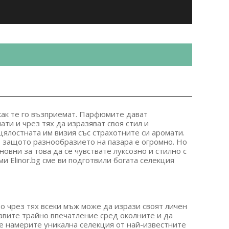
 как те го възприемат. Парфюмите дават
ти и чрез тях да изразяват своя стил и
цялостната им визия със страхотните си аромати.
 защото разнообразието на пазара е огромно. Но
овни за това да се чувствате луксозно и стилно с
 Elinor.bg сме ви подготвили богата селекция
о чрез тях всеки мъж може да изрази своят личен
тавите трайно впечатление сред околните и да
е намерите уникална селекция от най-известните