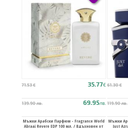
35.77
€
71.53 €
61.30 €
69.95
лв.
139.90 лв.
119.90 лв.
Мъжки Арабски Парфюм - Fragrance World
Мъжки Ара
Abraaj Revere EDP 100 мл. / Вдъхновен от
Just Az