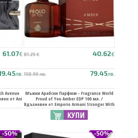
61.07
40.62
€
€
81.25 €
19.45
79.45
лв.
лв.
158.90 лв.
ch Avenue
Мъжки Арабски Парфюм - Fragrance World
овен от Ani
Proud of You Amber EDP 100 мл. /
Вдъхновен от Emporio Armani Stronger With
You Amber / Giorgio Armani
КУПИ
-50%
-50%