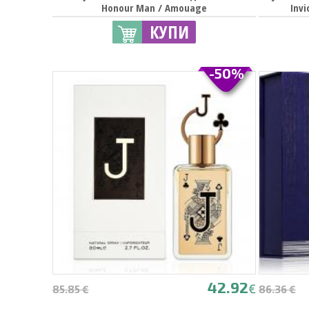
Honour Man / Amouage
Invi
КУПИ
-50%
42.92
€
85.85 €
86.36 €