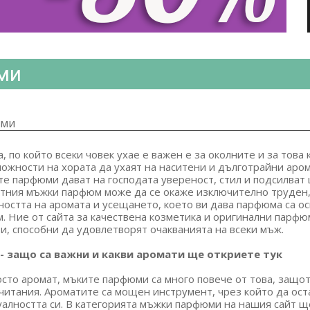
ми
ми
, по който всеки човек ухае е важен е за околните и за това
жности на хората да ухаят на наситени и дълготрайни арома
е парфюми дават на господата увереност, стил и подсилват 
тния мъжки парфюм може да се окаже изключително труден,
ността на аромата и усещането, което ви дава парфюма са осн
 Ние от сайта за качествена козметика и оригинални парфюми
и, способни да удовлетворят очакванията на всеки мъж.
 защо са важни и какви аромати ще откриете тук
сто аромат, мъките парфюми са много повече от това, защот
очитания. Ароматите са мощен инструмент, чрез който да ос
алността си. В категорията мъжки парфюми на нашия сайт щ