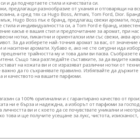
си и да подчертаете стила и качествата си.
и, предлагащи разнообразие от ухания и отговарящи на всяк
на, а сред тях са Hugo Boss, Armani, Tom Ford, Dior. Бранд
мъж, Hugo Boss пък е бранд, предлагащ свежи аромати, под
е стила и индивидуалността си, а Tom Ford е бранд, известен
ение какъв е вашия стил и предпочитание за аромат, при нас
есни нотки, пикантни и ориенталски или със свежи, аква ар
ивот. За да изберете най-точния аромат за вас, от значение
и и наситени аромати. Хубаво е, ако не сте сигурни ида изб
прецените трайността му и това дали ви пасва. Съобразете и
ситени. Също така разгледайте съставките, за да видите какви
стават на кожата ви и се изразяват различни нотки от техни
 важно да го съхранявате правилно. Избягвайте да държите 
а и качеството на вашите парфюми.
азин са 100% оригинални и с гарантирано качество от произ
ката ни е бърза и надеждна, а изборът от парфюми за господ
а личността ви и с което да се почувствате уникални и неотр
о това и ще получите усещане за лукс, чистота, изисканост,