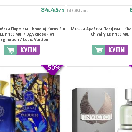
84.45
лв.
.
137.90 лв.
бски Парфюм - Khadlaj Karus Blu
Мъжки Арабски Парфюм - Khadl
 EDP 100 мл. / Вдъхновен от
Chivalry EDP 100 мл.
agination / Louis Vuitton
КУПИ
КУПИ
-50%