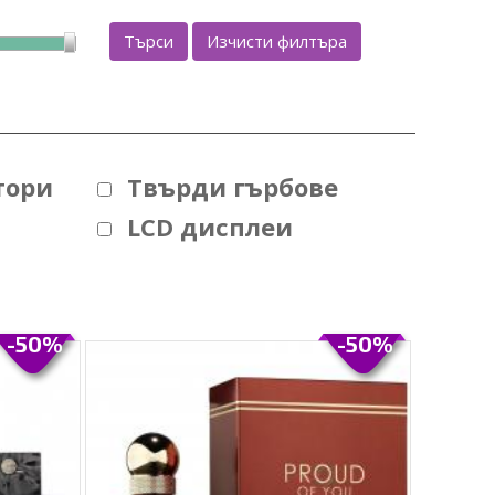
Търси
Изчисти филтъра
тори
Твърди гърбове
LCD дисплеи
-50%
-50%