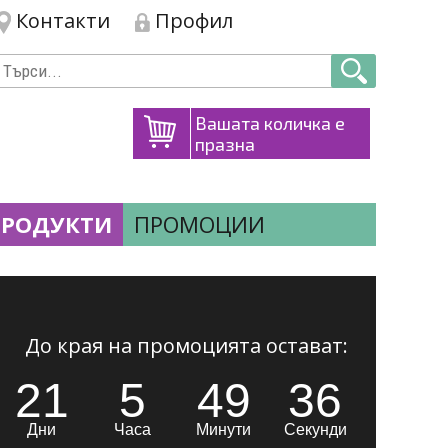
Контакти
Профил
Вашата количка е
празна
ПРОДУКТИ
ПРОМОЦИИ
До края на промоцията остават:
21
5
49
34
Дни
Часа
Минути
Секунди