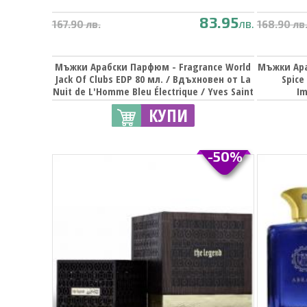
83.95
лв.
167.90 лв.
168.90 лв
Мъжки Арабски Парфюм - Fragrance World
Мъжки Ара
Jack Of Clubs EDP 80 мл. / Вдъхновен от La
Spice
Nuit de L'Homme Bleu Électrique / Yves Saint
Im
Laurent
КУПИ
-50%