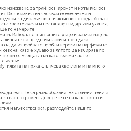
о изискване за трайност, аромат и изтънченост.
ът Dior е известен със своите елегантни и
ходящи за динамичните и активни господа, Armani
 със своите смели и нестандартни, дръзки ухания,
 ще го намерите.
омати. Изборът е във вашите ръце и зависи изцяло
 са личните ви предпочитания и това дали
ора си, да изпробвате пробни версии на парфюмите
 сезона, като е хубаво за лятото да избирате по-
 нотки се усещат, тъй като голяма част от
те ухания.
бутилката на пряка слънчева светлина и на много
водителя. Те са разнообразни, на отлични цени и
а за вас е огромен. Доверете се на качеството и
азими.
 стил и мъжественост, разгледайте нашите