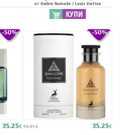
от Ombre Nomade / Louis Vuitton
КУПИ
-50%
-50%
35.25
35.25
€
€
70.51 €