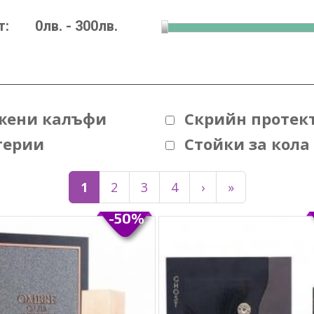
т:
жени калъфи
Скрийн протек
терии
Стойки за кола
1
2
3
4
›
»
-50%