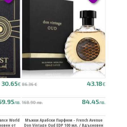
30.65
43.18
€
€
86.36 €
59.95
84.45
лв.
лв.
168.90 лв.
ance World
Мъжки Арабски Парфюм - French Avenue
новен от
Don Vintage Oud EDP 100 мл. / Вдъхновен