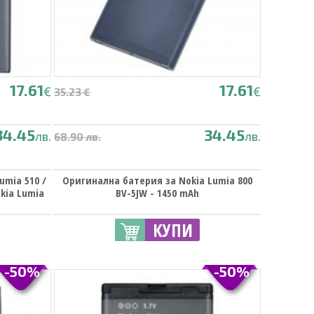
17.61
17.61
€
€
35.23 €
34.45
34.45
лв.
лв.
68.90 лв.
umia 510 /
Оригинална батерия за Nokia Lumia 800
okia Lumia
BV-5JW - 1450 mAh
КУПИ
-50%
-50%