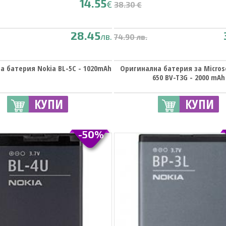
14.55
€
38.30 €
28.45
лв.
74.90 лв.
а батерия Nokia BL-5C - 1020mAh
Оригинална батерия за Micros
650 BV-T3G - 2000 mAh
КУПИ
КУПИ
-50%