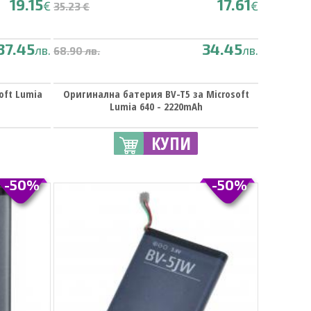
19.15
17.61
€
€
35.23 €
37.45
34.45
лв.
лв.
68.90 лв.
oft Lumia
Оригинална батерия BV-T5 за Microsoft
Lumia 640 - 2220mAh
КУПИ
-50%
-50%