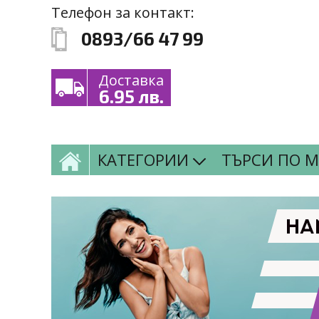
Премини към основното съдържание
Skip to navigation
Телефон за контакт:
0893/66 47 99
Доставка
6.95 лв.
КАТЕГОРИИ
ТЪРСИ ПО 