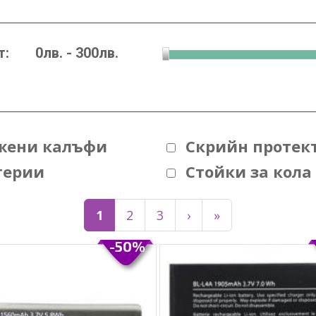
т:
жени калъфи
Скрийн протек
терии
Стойки за кола
1
2
3
›
»
-50%