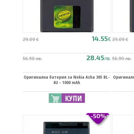
14.55
€
29.09 €
29.09 €
28.45
лв.
56.90 лв.
56.90 лв.
Оригинална батерия за Nokia Asha 305 BL-
Оригиналн
4U - 1000 mAh
КУПИ
-50%