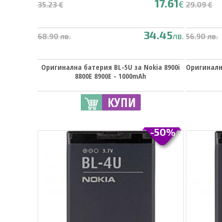
17.61
€
35.23 €
29.09 €
34.45
лв.
68.90 лв.
56.90 лв.
Оригинална батерия BL-5U за Nokia 8900i
Оригиналн
8800E 8900E - 1000mAh
КУПИ
-50%