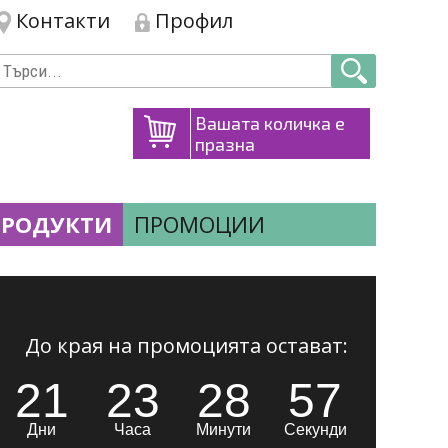
Контакти
Профил
Вашата количка е
празна
ПРОДУКТИ
ПРОМОЦИИ
До края на промоцията остават:
21
23
28
56
Дни
Часа
Минути
Секунди