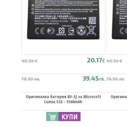
20.17
€
40.34 €
40.34 €
39.45
лв.
78.90 лв.
78.90 лв.
Оригинална батерия BV-5J за Microsoft
Оригинал
Lumia 532 - 1560mAh
КУПИ