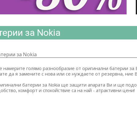
ерии за Nokia
терии за Nokia
е намерите голямо разнообразие от оригинални батерии за В
кате да я замените с нова или се нуждаете от резервна, ние
игинални батерии за Nokia ще защити апарата Ви и ще подо
обство, комфорт и спокойствие са на най - атрактивни цени!