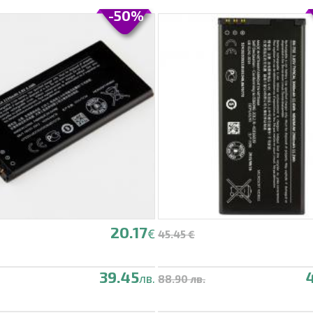
-50%
20.17
€
45.45 €
39.45
лв.
88.90 лв.