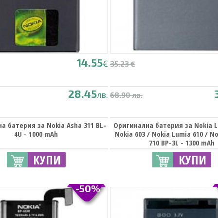
14.55
€
35.23 €
28.45
лв.
68.90 лв.
а батерия за Nokia Asha 311 BL-
Оригинална батерия за Nokia L
4U - 1000 mAh
Nokia 603 / Nokia Lumia 610 / N
710 BP-3L - 1300 mAh
КУПИ
КУПИ
-50%