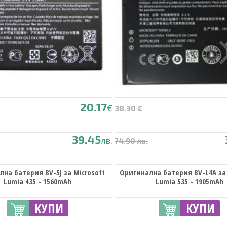
20.17
€
38.30 €
39.45
лв.
74.90 лв.
на батерия BV-5J за Microsoft
Оригинална батерия BV-L4A за 
Lumia 435 - 1560mAh
Lumia 535 - 1905mAh
КУПИ
КУПИ