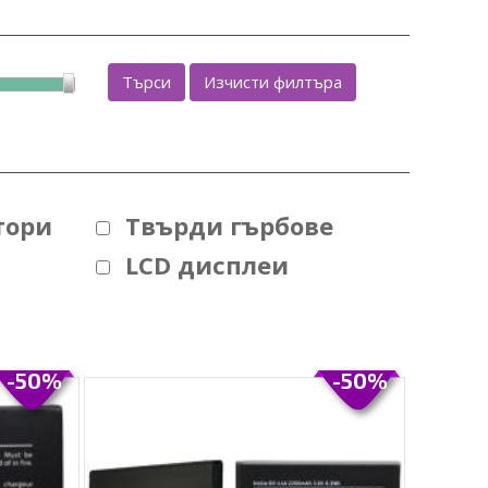
Търси
Изчисти филтъра
тори
Твърди гърбове
LCD дисплеи
-50%
-50%