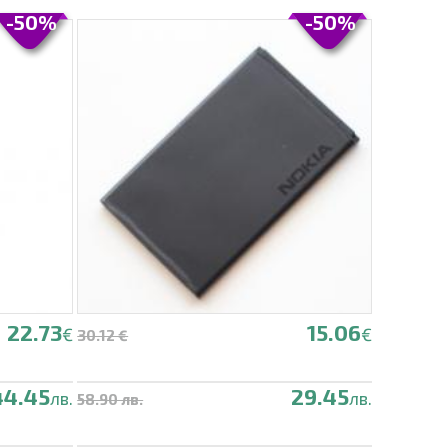
-50%
-50%
22.73
15.06
€
€
30.12 €
44.45
29.45
лв.
лв.
58.90 лв.