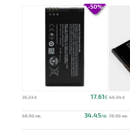
-50%
17.61
€
35.23 €
40.34 €
34.45
лв.
68.90 лв.
78.90 лв.