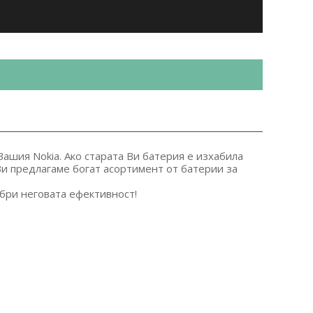
ашия Nokia. Ако старата Ви батерия е изхабила
 Ви предлагаме богат асортимент от батерии за
бри неговата ефективност!