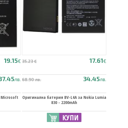
19.15
17.61
€
€
35.23 €
37.45
34.45
лв.
лв.
68.90 лв.
Microsoft
Оригинална батерия BV-L4A за Nokia Lumia
830 - 2200mAh
КУПИ