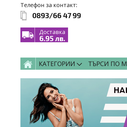
Премини към основното съдържание
Skip to navigation
Телефон за контакт:
0893/66 47 99
Доставка
6.95 лв.
КАТЕГОРИИ
ТЪРСИ ПО 