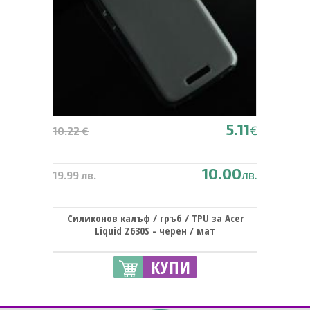
5.11
€
10.22 €
10.00
лв.
19.99 лв.
Силиконов калъф / гръб / TPU за Acer
Liquid Z630S - черен / мат
КУПИ