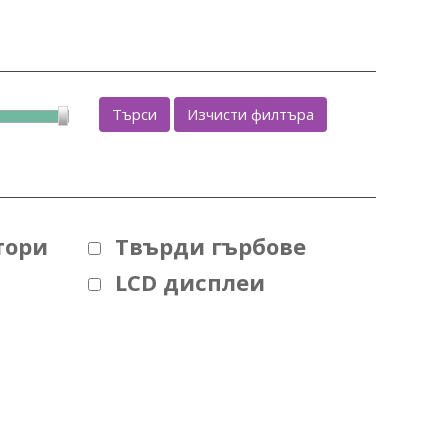
Търси
Изчисти филтъра
тори
Твърди гърбове
LCD дисплеи