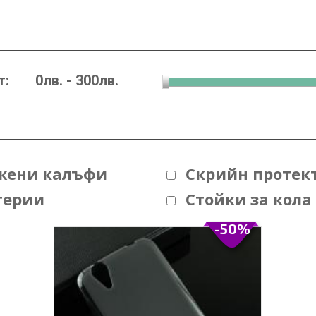
т:
жени калъфи
Скрийн протек
терии
Стойки за кола
-50%