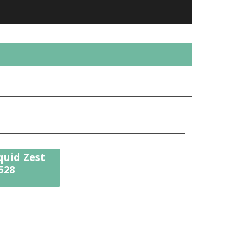
quid Zest
528