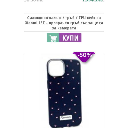
Силиконов калъф / гръб / TPU кейс за
Xiaomi 15T - прозрачен гръб със защита
за камерата
КУПИ
-50%