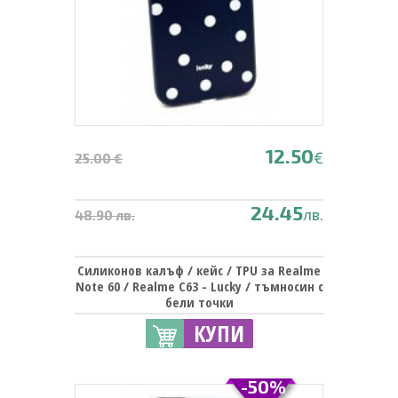
12.50
€
25.00 €
24.45
лв.
48.90 лв.
Силиконов калъф / кейс / TPU за Realme
Note 60 / Realme C63 - Lucky / тъмносин с
бели точки
КУПИ
-50%