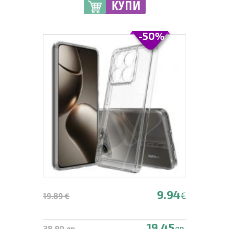
КУПИ
-50%
9.94
€
19.89 €
19.45
лв.
38.90 лв.