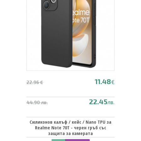
11.48
€
22.96 €
22.45
лв.
44.90 лв.
Силиконов калъф / кейс / Nano TPU за
Realme Note 70T - черен гръб със
защита за камерата