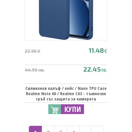
11.48
€
22.96 €
22.45
лв.
44.90 лв.
Силиконов калъф / кейс / Nano TPU Case
Realme Note 60 / Realme C63 - тъмносин
гръб със защита за камерата
КУПИ