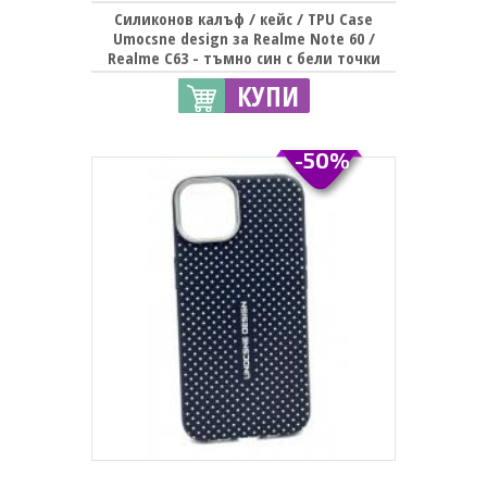
Силиконов калъф / кейс / TPU Case
Umocsne design за Realme Note 60 /
Realme C63 - тъмно син с бели точки
КУПИ
-50%