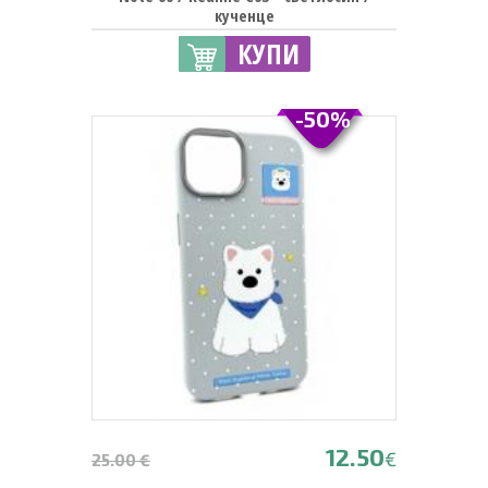
кученце
КУПИ
-50%
12.50
€
25.00 €