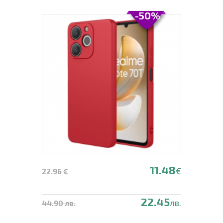
-50%
11.48
€
22.96 €
22.45
лв.
44.90 лв.