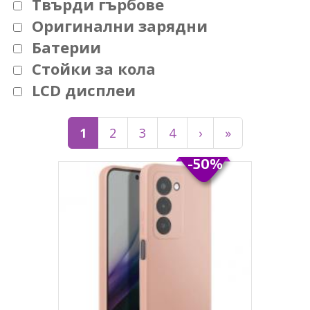
Твърди гърбове
Оригинални зарядни
Батерии
Стойки за кола
LCD дисплеи
1
2
3
4
›
»
-50%