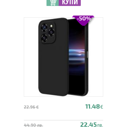
КУПИ
-50%
11.48
€
22.96 €
22.45
лв.
44.90 лв.