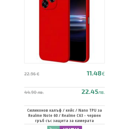
11.48
€
22.96 €
22.45
лв.
44.90 лв.
Силиконов калъф / кейс / Nano TPU за
Realme Note 60 / Realme C63 - червен
гръб със защита за камерата