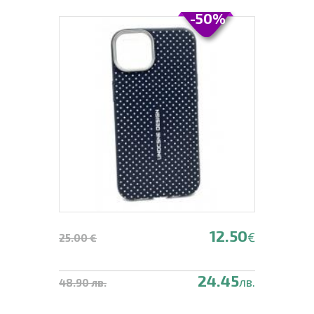
-50%
12.50
€
25.00 €
24.45
лв.
48.90 лв.