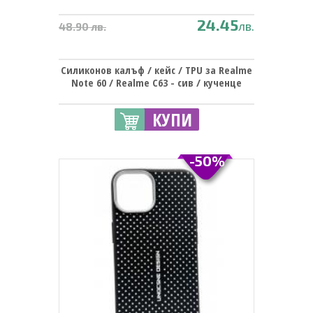
24.45
лв.
48.90 лв.
Силиконов калъф / кейс / TPU за Realme
Note 60 / Realme C63 - сив / кученце
КУПИ
-50%