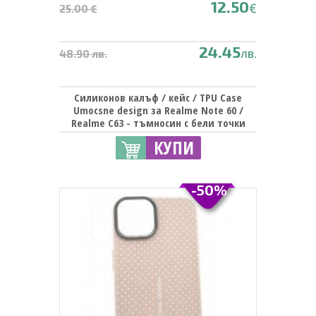
12.50
€
25.00 €
24.45
лв.
48.90 лв.
Силиконов калъф / кейс / TPU Case
Umocsne design за Realme Note 60 /
Realme C63 - тъмносин с бели точки
КУПИ
-50%