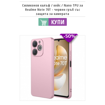
Силиконов калъф / кейс / Nano TPU за
Realme Note 70T - червен гръб със
защита за камерата
КУПИ
-50%