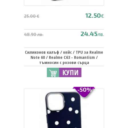
12.50
€
25.00 €
24.45
лв.
48.90 лв.
Силиконов калъф / кейс / TPU за Realme
Note 60 / Realme C63 - Romantism /
тъмносин с розови сърца
КУПИ
-50%