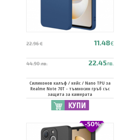
11.48
€
22.96 €
22.45
лв.
44.90 лв.
Силиконов калъф / кейс / Nano TPU за
Realme Note 70T - тъмносин гръб със
защита за камерата
КУПИ
-50%