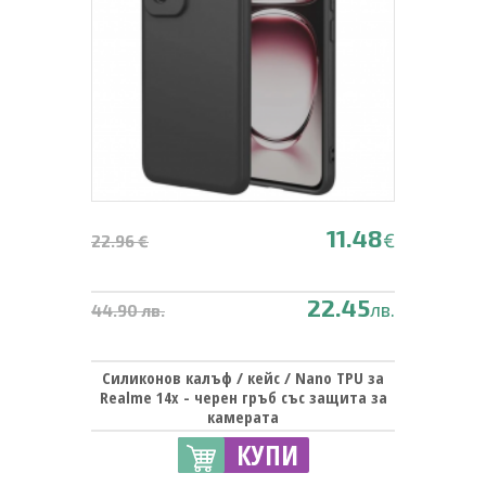
11.48
€
22.96 €
22.45
лв.
44.90 лв.
Силиконов калъф / кейс / Nano TPU за
Realme 14x - черен гръб със защита за
камерата
КУПИ