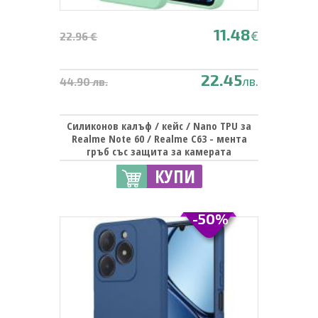
11.48
€
22.96 €
22.45
лв.
44.90 лв.
Силиконов калъф / кейс / Nano TPU за
Realme Note 60 / Realme C63 - мента
гръб със защита за камерата
КУПИ
-50%