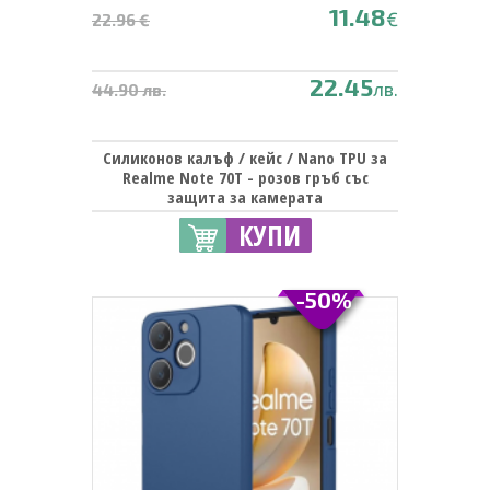
11.48
€
22.96 €
22.45
лв.
44.90 лв.
Силиконов калъф / кейс / Nano TPU за
Realme Note 70T - розов гръб със
защита за камерата
КУПИ
-50%