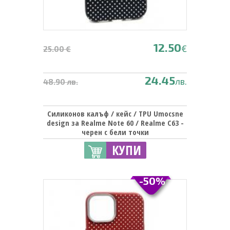
12.50
€
25.00 €
24.45
лв.
48.90 лв.
Силиконов калъф / кейс / TPU Umocsne
design за Realme Note 60 / Realme C63 -
черен с бели точки
КУПИ
-50%