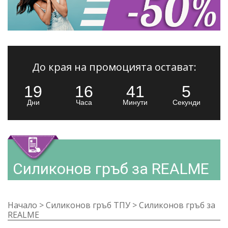
До края на промоцията остават:
19
16
41
4
Дни
Часа
Минути
Секунди
Силиконов гръб за REALME
Начало
>
Силиконов гръб ТПУ
>
Силиконов гръб за
REALME