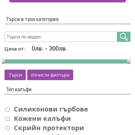
Търси в тази категория:
Цена от:
Търси
Изчисти филтъра
Тип калъфи
Силиконови гърбове
Кожени калъфи
Скрийн протектори