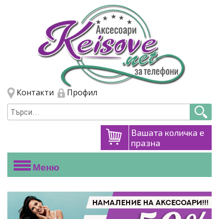
Премини към основното съдържание
Skip to navigation
Контакти
Профил
Вашата количка е
празна
Меню