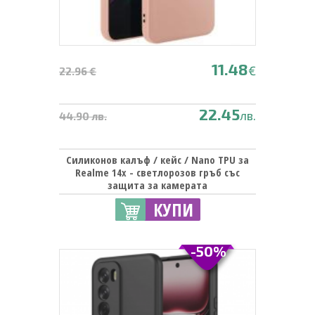
11.48
€
22.96 €
22.45
лв.
44.90 лв.
Силиконов калъф / кейс / Nano TPU за
Realme 14x - светлорозов гръб със
защита за камерата
КУПИ
-50%