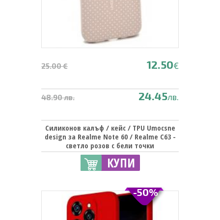
12.50
€
25.00 €
24.45
лв.
48.90 лв.
Силиконов калъф / кейс / TPU Umocsne
design за Realme Note 60 / Realme C63 -
светло розов с бели точки
КУПИ
-50%