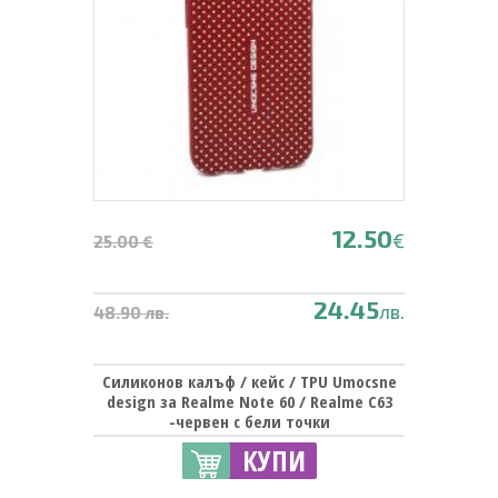
12.50
€
25.00 €
24.45
лв.
48.90 лв.
Силиконов калъф / кейс / TPU Umocsne
design за Realme Note 60 / Realme C63
-червен с бели точки
КУПИ