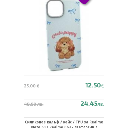
12.50
€
25.00 €
24.45
лв.
48.90 лв.
Силиконов калъф / кейс / TPU за Realme
Note 60 / Realme C63 - светлосин /