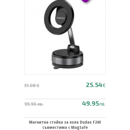
25.54
€
51.08 €
49.95
лв.
99.90 лв.
Магнитна стойка за кола Dudao F24X
съвместима с MagSafe