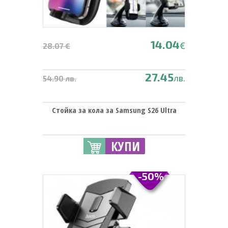
14.04
€
28.07 €
27.45
лв.
54.90 лв.
Стойка за кола за Samsung S26 Ultra
КУПИ
-50%