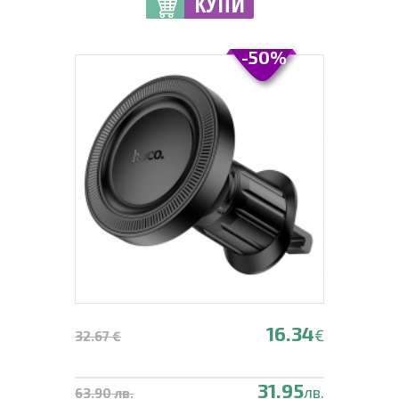
КУПИ
-50%
16.34
€
32.67 €
31.95
лв.
63.90 лв.