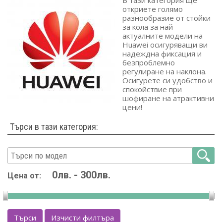
В тази категория ще
откриете голямо
разнообразие от стойки
за кола за най -
актуалните модели на
Huawei осигуряващи ви
надеждна фиксация и
безпроблемно
регулиране на наклона.
Осигурете си удобство и
спокойствие при
шофиране на атрактивни
цени!
Търси в тази категория:
Цена от:
Търси
Изчисти филтъра