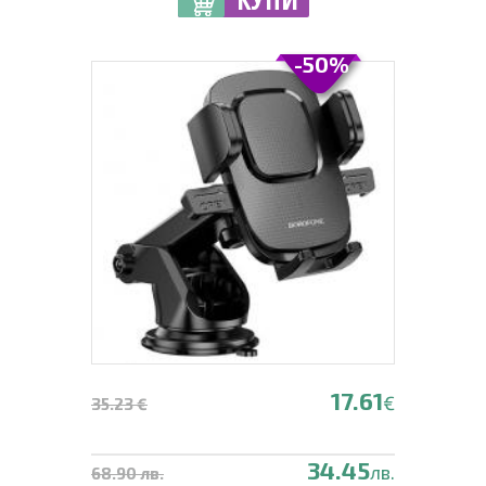
-50%
17.61
€
35.23 €
34.45
лв.
68.90 лв.