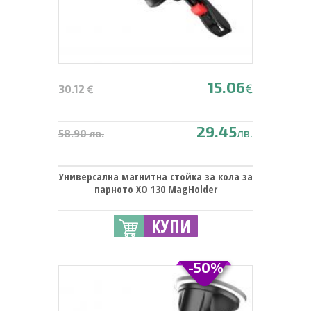
15.06
€
30.12 €
29.45
лв.
58.90 лв.
Универсална магнитна стойка за кола за
парното XO 130 MagHolder
КУПИ
-50%