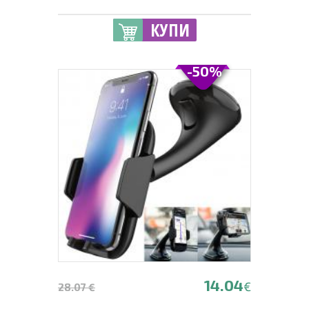
КУПИ
-50%
14.04
€
28.07 €