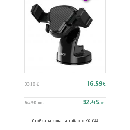
16.59
€
33.18 €
32.45
лв.
64.90 лв.
Стойка за кола за таблото XO C88