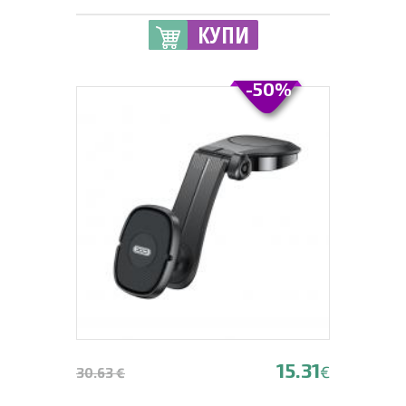
КУПИ
-50%
15.31
€
30.63 €