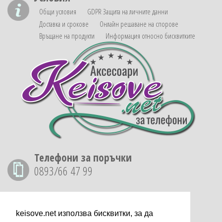
Общи условия
GDPR Защита на личните данни
Доставка и срокове
Онлайн решаване на спорове
Връщане на продукти
Информация относно бисквитките
Телефони за поръчки
0893/66 47 99
Доставка за страната
6,95
лв.
keisove.net използва бисквитки, за да