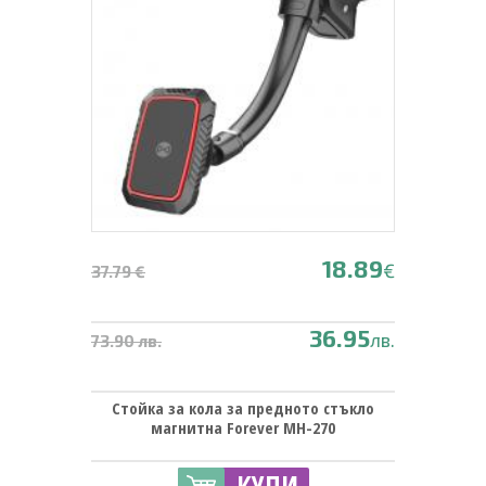
18.89
€
37.79 €
36.95
лв.
73.90 лв.
Стойка за кола за предното стъкло
магнитна Forever MH-270
КУПИ