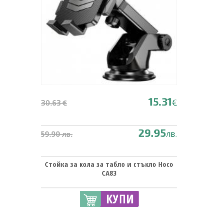
15.31
€
30.63 €
29.95
лв.
59.90 лв.
Стойка за кола за табло и стъкло Hoco
CA83
КУПИ