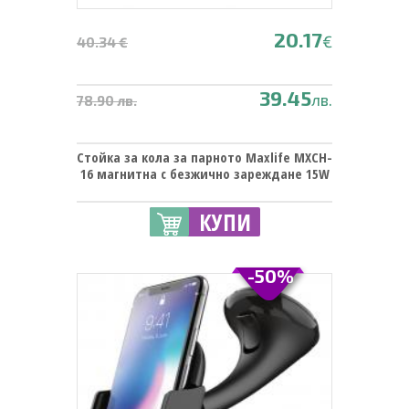
20.17
€
40.34 €
39.45
лв.
78.90 лв.
Стойка за кола за парното Maxlife MXCH-
16 магнитна с безжично зареждане 15W
КУПИ
-50%