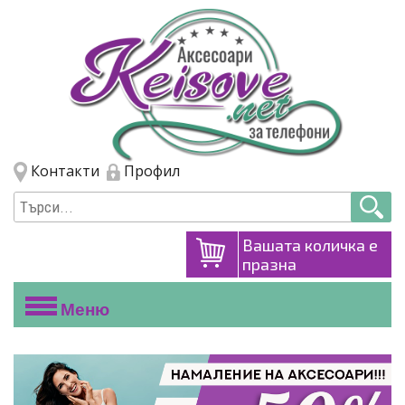
Премини към основното съдържание
Skip to navigation
Контакти
Профил
Вашата количка е
празна
Меню