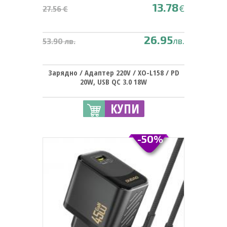
13.78
€
27.56 €
26.95
лв.
53.90 лв.
Зарядно / Адаптер 220V / XO-L158 / PD
20W, USB QC 3.0 18W
КУПИ
-50%