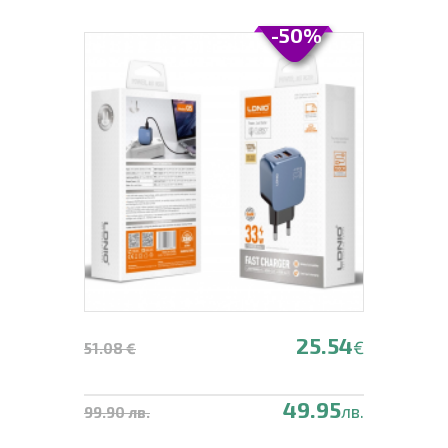
-50%
25.54
€
51.08 €
49.95
лв.
99.90 лв.