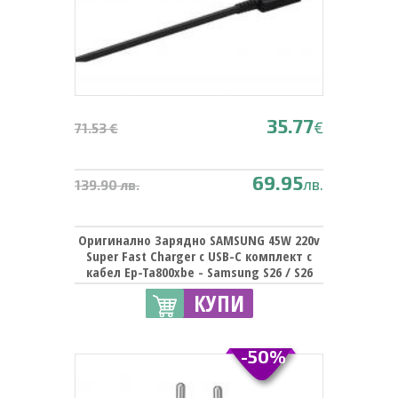
35.77
€
71.53 €
69.95
лв.
139.90 лв.
Оригинално Зарядно SAMSUNG 45W 220v
Super Fast Charger с USB-C комплект с
кабел Ep-Ta800xbe - Samsung S26 / S26
Plus / S26 Ultra
КУПИ
-50%