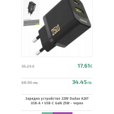
17.61
€
35.23 €
34.45
лв.
68.90 лв.
Зарядно устройство 220V Dudao A26T
USB-A + USB-C GaN 25W - черно