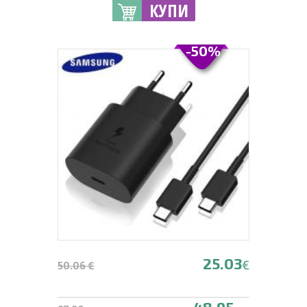
КУПИ
-50%
25.03
€
50.06 €