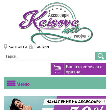
Премини към основното съдържание
Skip to navigation
Контакти
Профил
Вашата количка е
празна
Меню