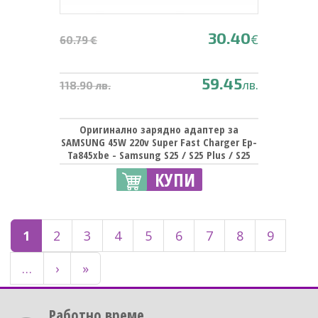
30.40
€
60.79 €
59.45
лв.
118.90 лв.
Оригинално зарядно адаптер за
SAMSUNG 45W 220v Super Fast Charger Ep-
Ta845xbe - Samsung S25 / S25 Plus / S25
Ultra
КУПИ
1
2
3
4
5
6
7
8
9
…
›
»
Работно време