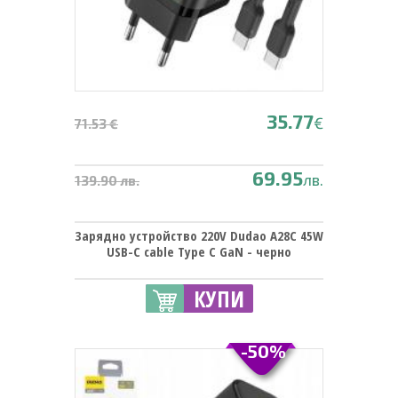
35.77
€
71.53 €
69.95
лв.
139.90 лв.
Зарядно устройство 220V Dudao A28C 45W
USB-C cable Type C GaN - черно
КУПИ
-50%