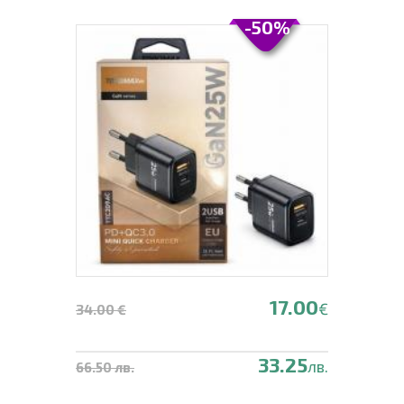
-50%
17.00
€
34.00 €
33.25
лв.
66.50 лв.