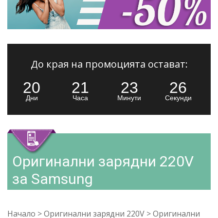
До края на промоцията остават:
20
21
23
25
Дни
Часа
Минути
Секунди
Оригинални зарядни 220V
за Samsung
Начало
>
Оригинални зарядни 220V
>
Оригинални