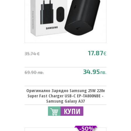
17.87
€
35.74 €
34.95
лв.
69.90 лв.
Оригинално Зарядно Samsung 25W 220v
Super Fast Charger USB-C EP-TA800NBE -
Samsung Galaxy A37
КУПИ
-50%