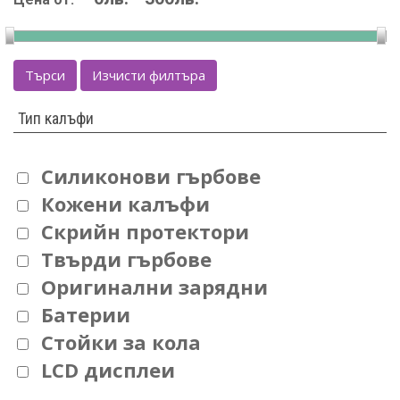
Търси
Изчисти филтъра
Тип калъфи
Силиконови гърбове
Кожени калъфи
Скрийн протектори
Твърди гърбове
Оригинални зарядни
Батерии
Стойки за кола
LCD дисплеи