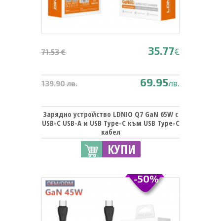
35.77
€
71.53 €
69.95
лв.
139.90 лв.
Зарядно устройство LDNIO Q7 GaN 65W с
USB-C USB-A и USB Type-C към USB Type-C
кабел
КУПИ
-50%