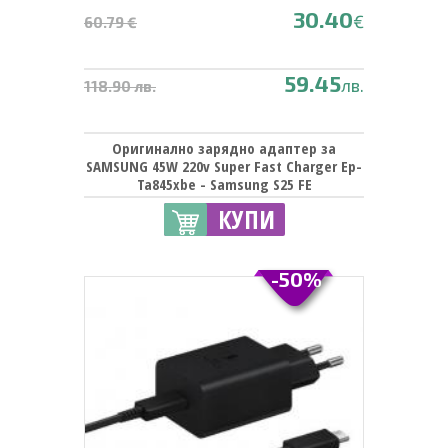
30.40
€
60.79 €
59.45
лв.
118.90 лв.
Оригинално зарядно адаптер за
SAMSUNG 45W 220v Super Fast Charger Ep-
Ta845xbe - Samsung S25 FE
КУПИ
-50%