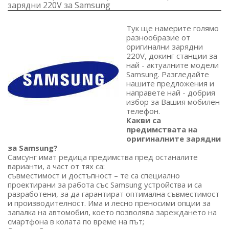
зарядни 220V за Samsung
Тук ще намерите голямо
разнообразие от
оригинални зарядни
220V, докинг станции за
най - актуалните модели
Samsung. Разгледайте
нашите предложения и
направете най - добрия
избор за Вашия мобилен
телефон.
Какви са
предимствата на
оригиналните зарядни
за Samsung?
Самсунг имат редица предимства пред останалите
варианти, а част от тях са:
съвместимост и достъпност – те са специално
проектирани за работа със Samsung устройства и са
разработени, за да гарантират оптимална съвместимост
и производителност. Има и лесно преносими опции за
запалка на автомобил, което позволява зареждането на
смартфона в колата по време на път;