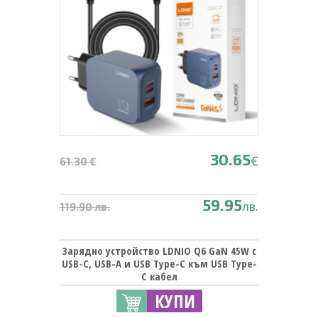
30.65
€
61.30 €
59.95
лв.
119.90 лв.
Зарядно устройство LDNIO Q6 GaN 45W с
USB-C, USB-A и USB Type-C към USB Type-
C кабел
КУПИ