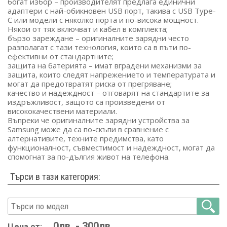
богат избор – производителят предлага единични
адаптери с най-обикновен USB порт, такива с USB Type-
C или модели с няколко порта и по-висока мощност.
Някои от тях включват и кабел в комплекта;
бързо зареждане – оригиналните зарядни често
разполагат с тази технология, които са в пъти по-
ефективни от стандартните;
защита на батерията – имат вградени механизми за
защита, които следят напрежението и температурата и
могат да предотвратят риска от прегряване;
качество и надеждност – отговарят на стандартите за
издръжливост, защото са произведени от
висококачествени материали.
Въпреки че оригиналните зарядни устройства за
Samsung може да са по-скъпи в сравнение с
алтернативите, техните предимства, като
функционалност, съвместимост и надеждност, могат да
спомогнат за по-дългия живот на телефона.
Търси в тази категория:
Цена от: