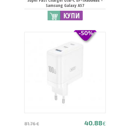
Super Fast Charger USB-C EP-TA800NBE -
Samsung Galaxy A57
КУПИ
-50%
40.88
€
81.76 €