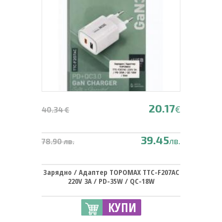
20.17
€
40.34 €
39.45
лв.
78.90 лв.
Зарядно / Адаптер TOPOMAX TTC-F207AC
220V 3A / PD-35W / QC-18W
КУПИ