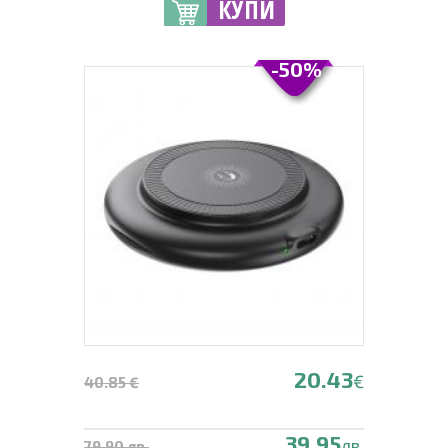
КУПИ
-50%
20.43
€
40.85 €
39.95
лв.
79.90 лв.