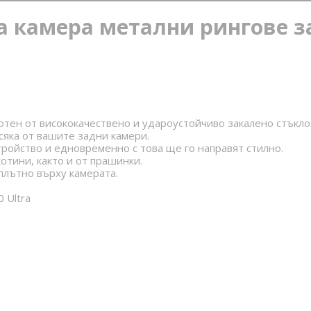
 камера метални рингове за
отен от висококачествено и удароустойчиво закалено стъкло
сяка от вашите задни камери.
ойство и едновременно с това ще го направят стилно.
отини, както и от прашинки.
плътно върху камерата.
 Ultra