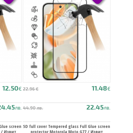
12.50
11.48
€
€
22.96 €
24.45
22.45
лв.
лв.
44.90 лв.
 Glue screen
5D full cover Tempered glass Full Glue screen
o / Извит
protector Motorola Moto G77 / Извит