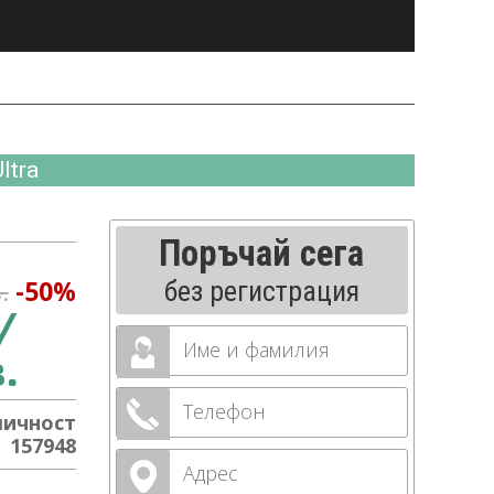
ltra
Поръчай сега
-50%
.
без регистрация
/
Име и Фамилия
.
Телефон
личност
157948
Адрес