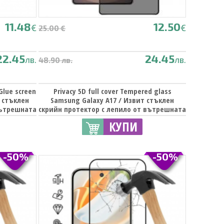
11.48
12.50
€
€
25.00 €
22.45
24.45
лв.
лв.
48.90 лв.
 Glue screen
Privacy 5D full cover Tempered glass
т стъклен
Samsung Galaxy A17 / Извит стъклен
вътрешната
скрийн протектор с лепило от вътрешната
черен кант
страна Samsung A17 - черен / прозрачен
КУПИ
-50%
-50%