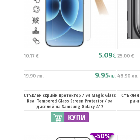
5.09
€
10.17 €
25.00 €
9.95
лв.
19.90 лв.
48.90 лв.
Стъклен скрийн протектор / 9H Magic Glass
Стъклен
Real Tempered Glass Screen Protector / за
ринг
дисплей на Samsung Galaxy A17
КУПИ
-50%