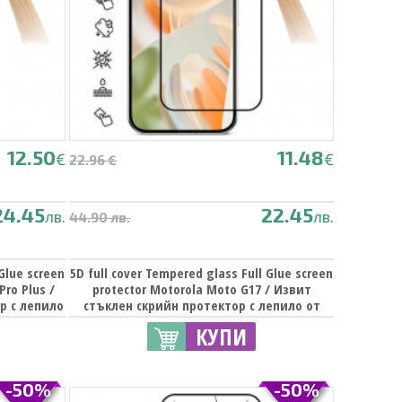
12.50
11.48
€
€
22.96 €
24.45
22.45
лв.
лв.
44.90 лв.
 Glue screen
5D full cover Tempered glass Full Glue screen
Pro Plus /
protector Motorola Moto G17 / Извит
р с лепило
стъклен скрийн протектор с лепило от
mi Redmi
вътрешната страна за Motorola Moto G17 -
КУПИ
кант
черен кант
-50%
-50%