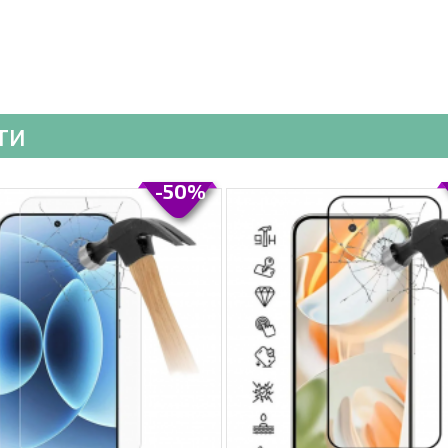
ти
-50%