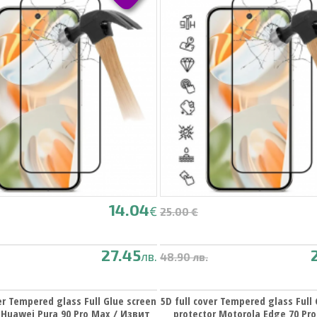
14.04
€
25.00 €
27.45
лв.
48.90 лв.
er Tempered glass Full Glue screen
5D full cover Tempered glass Full
 Huawei Pura 90 Pro Max / Извит
protector Motorola Edge 70 Pr