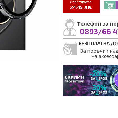
Спестявате:
24.45 лв.