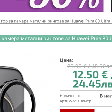
ор за камера метални рингове за Huawei Pura 80 Ultra
 камера метални рингове за Huawei Pura 80 U
Цена:
25.00 € / 48.90лв
12.50 € 
24.45лв
В на
Наличност:
Артикулен номер