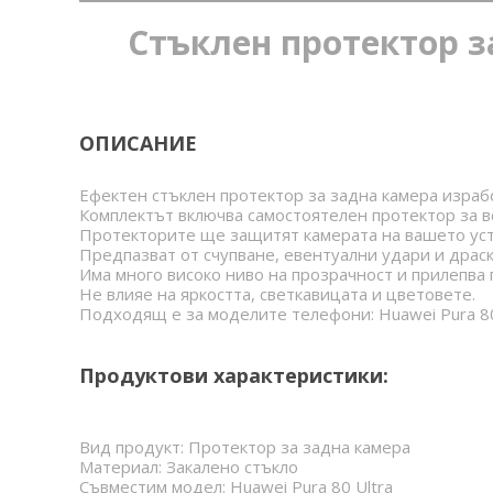
Стъклен протектор за
ОПИСАНИЕ
Ефектен стъклен протектор за задна камера израб
Комплектът включва самостоятелен протектор за в
Протекторите ще защитят камерата на вашето устр
Предпазват от счупване, евентуални удари и драск
Има много високо ниво на прозрачност и прилепва 
Не влияе на яркостта, светкавицата и цветовете.
Подходящ е за моделите телефони: Huawei Pura 80
Продуктови характеристики:
Вид продукт: Протектор за задна камера
Материал: Закалено стъкло
Съвместим модел: Huawei Pura 80 Ultra