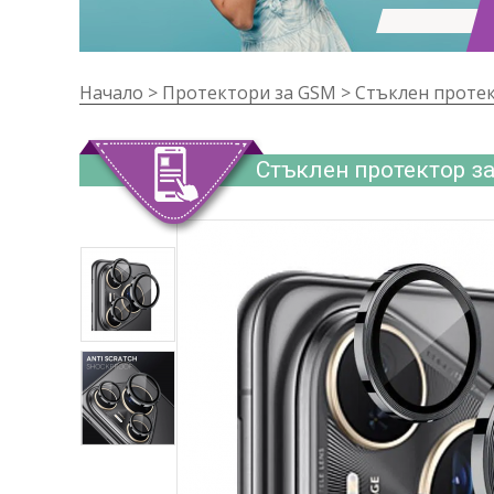
Начало
>
Протектори за GSM
>
Стъклен протект
Стъклен протектор за