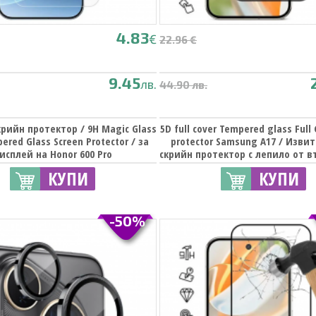
4.83
€
22.96 €
9.45
лв.
44.90 лв.
рийн протектор / 9H Magic Glass
5D full cover Tempered glass Full
ered Glass Screen Protector / за
protector Samsung A17 / Изви
исплей на Honor 600 Pro
скрийн протектор с лепило от 
страна за Samsung Galaxy A17 - 
КУПИ
КУПИ
-50%