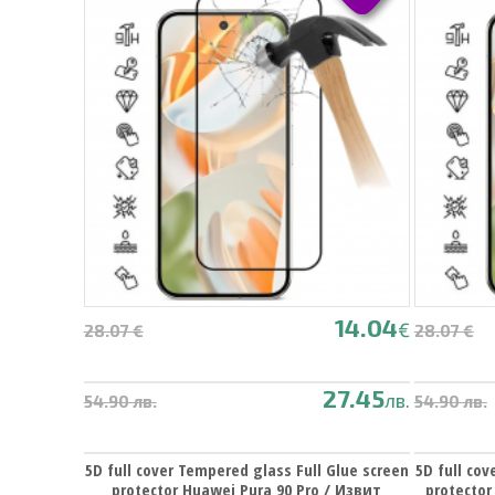
14.04
€
28.07 €
28.07 €
27.45
лв.
54.90 лв.
54.90 лв.
5D full cover Tempered glass Full Glue screen
5D full cov
protector Huawei Pura 90 Pro / Извит
protector