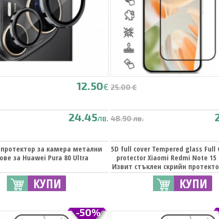
12.50
€
25.00 €
24.45
лв.
48.90 лв.
 протектор за камера метални
5D full cover Tempered glass Full
ове за Huawei Pura 80 Ultra
protector Xiaomi Redmi Note 15 
Извит стъклен скрийн протекто
от вътрешната страна за Xiao
КУПИ
КУПИ
Note 15 Pro Plus - черен 
-50%