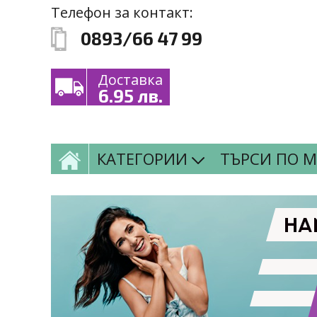
Премини към основното съдържание
Skip to navigation
Телефон за контакт:
0893/66 47 99
Доставка
6.95 лв.
КАТЕГОРИИ
ТЪРСИ ПО 