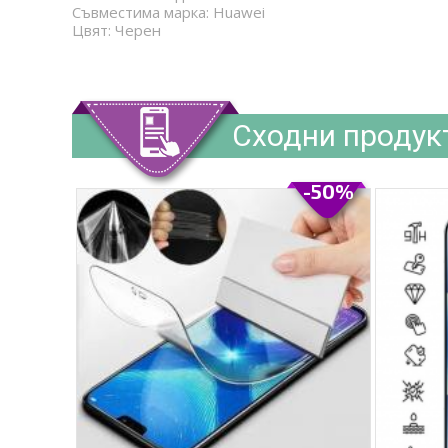
Съвместима марка: Huawei
Цвят: Черен
Сходни продук
-50%