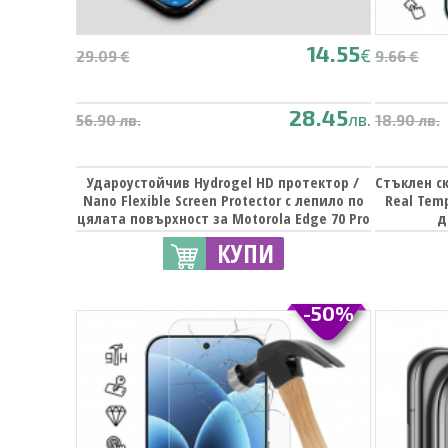
14.55
€
29.09 €
9.66 €
28.45
лв.
56.90 лв.
18.90 лв.
Удароустойчив Hydrogel HD протектор /
Стъклен ск
Nano Flexible Screen Protector с лепило по
Real Temp
цялата повърхност за Motorola Edge 70 Pro
д
КУПИ
-50%